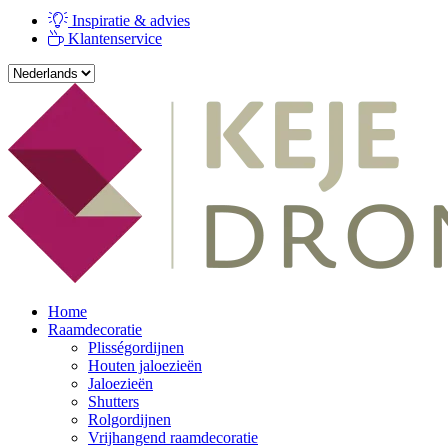
Inspiratie & advies
Klantenservice
Home
Raamdecoratie
Plisségordijnen
Houten jaloezieën
Jaloezieën
Shutters
Rolgordijnen
Vrijhangend raamdecoratie