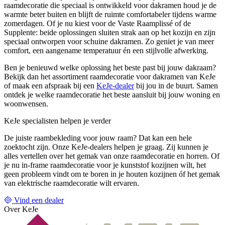
raamdecoratie die speciaal is ontwikkeld voor dakramen houd je de
warmte beter buiten en blijft de ruimte comfortabeler tijdens warme
zomerdagen. Of je nu kiest voor de Vaste Raamplissé of de
Supplente: beide oplossingen sluiten strak aan op het kozijn en zijn
speciaal ontworpen voor schuine dakramen. Zo geniet je van meer
comfort, een aangename temperatuur én een stijlvolle afwerking.
Ben je benieuwd welke oplossing het beste past bij jouw dakraam?
Bekijk dan het assortiment raamdecoratie voor dakramen van KeJe
of maak een afspraak bij een
KeJe-dealer
bij jou in de buurt. Samen
ontdek je welke raamdecoratie het beste aansluit bij jouw woning en
woonwensen.
KeJe specialisten helpen je verder
De juiste raambekleding voor jouw raam? Dat kan een hele
zoektocht zijn. Onze KeJe-dealers helpen je graag. Zij kunnen je
alles vertellen over het gemak van onze raamdecoratie en horren. Of
je nu in-frame raamdecoratie voor je kunststof kozijnen wilt, het
geen probleem vindt om te boren in je houten kozijnen óf het gemak
van elektrische raamdecoratie wilt ervaren.
Vind een dealer
Over KeJe