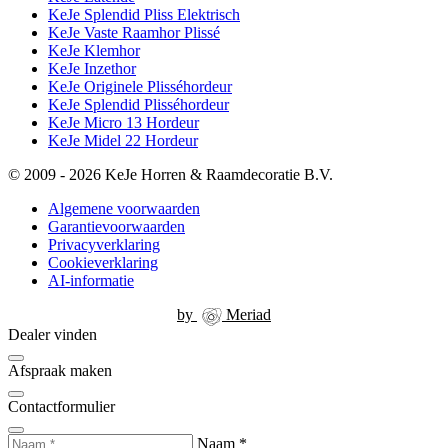
KeJe Splendid Pliss Elektrisch
KeJe Vaste Raamhor Plissé
KeJe Klemhor
KeJe Inzethor
KeJe Originele Plisséhordeur
KeJe Splendid Plisséhordeur
KeJe Micro 13 Hordeur
KeJe Midel 22 Hordeur
© 2009 - 2026 KeJe Horren & Raamdecoratie B.V.
Algemene voorwaarden
Garantievoorwaarden
Privacyverklaring
Cookieverklaring
AI-informatie
by
Meriad
Dealer vinden
Afspraak maken
Contactformulier
Naam
*