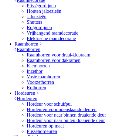
Raamdecoratie
Plisségordijnen
Houten jaloezieën
Jaloezieën
Shutters
Rolgordijnen
Vrijhangend raamdecoratie
Elektrische raamdecoratie
Raamhorren
Raamhorren
Raamhorren voor draai-kiepraam
Raamhorren voor dakramen
Klemhorren
Inzethor
Vaste raamhorren
Voorzethorren
Rolhorren
Hordeuren
Hordeuren
Hordeur voor schuifpui
Hordeuren voor openslaande deuren
Hordeur voor naar binnen draaiende deur
Hordeur voor naar buiten draaiende deur
Hordeuren op maat
Plisséhordeuren