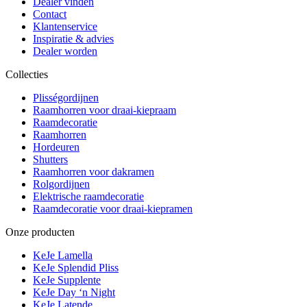
Dealer vinden
Contact
Klantenservice
Inspiratie & advies
Dealer worden
Collecties
Plisségordijnen
Raamhorren voor draai-kiepraam
Raamdecoratie
Raamhorren
Hordeuren
Shutters
Raamhorren voor dakramen
Rolgordijnen
Elektrische raamdecoratie
Raamdecoratie voor draai-kiepramen
Onze producten
KeJe Lamella
KeJe Splendid Pliss
KeJe Supplente
KeJe Day ‘n Night
KeJe Latende