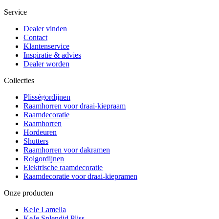
Service
Dealer vinden
Contact
Klantenservice
Inspiratie & advies
Dealer worden
Collecties
Plisségordijnen
Raamhorren voor draai-kiepraam
Raamdecoratie
Raamhorren
Hordeuren
Shutters
Raamhorren voor dakramen
Rolgordijnen
Elektrische raamdecoratie
Raamdecoratie voor draai-kiepramen
Onze producten
KeJe Lamella
KeJe Splendid Pliss