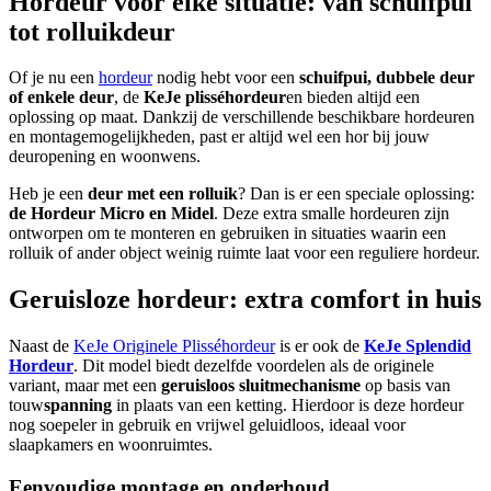
Hordeur voor elke situatie: van schuifpui
tot rolluikdeur
Of je nu een
hordeur
nodig hebt voor een
schuifpui, dubbele deur
of enkele deur
, de
KeJe plisséhordeur
en bieden altijd een
oplossing op maat. Dankzij de verschillende beschikbare hordeuren
en montagemogelijkheden, past er altijd wel een hor bij jouw
deuropening en woonwens.
Heb je een
deur met een rolluik
? Dan is er een speciale oplossing:
de Hordeur Micro en Midel
. Deze extra smalle hordeuren zijn
ontworpen om te monteren en gebruiken in situaties waarin een
rolluik of ander object weinig ruimte laat voor een reguliere hordeur.
Geruisloze hordeur: extra comfort in huis
Naast de
KeJe Originele Plisséhordeur
is er ook de
KeJe Splendid
Hordeur
. Dit model biedt dezelfde voordelen als de originele
variant, maar met een
geruisloos sluitmechanisme
op basis van
touw
spanning
in plaats van een ketting. Hierdoor is deze hordeur
nog soepeler in gebruik en vrijwel geluidloos, ideaal voor
slaapkamers en woonruimtes.
Eenvoudige montage en onderhoud