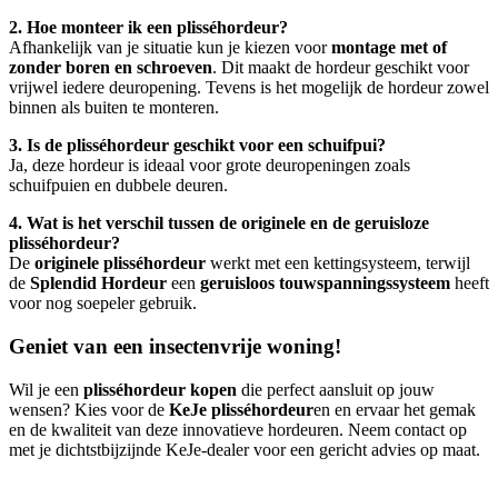
2. Hoe monteer ik een plisséhordeur?
Afhankelijk van je situatie kun je kiezen voor
montage met of
zonder boren en schroeven
. Dit maakt de hordeur geschikt voor
vrijwel iedere deuropening. Tevens is het mogelijk de hordeur zowel
binnen als buiten te monteren.
3. Is de plisséhordeur geschikt voor een schuifpui?
Ja, deze hordeur is ideaal voor grote deuropeningen zoals
schuifpuien en dubbele deuren.
4. Wat is het verschil tussen de originele en de geruisloze
plisséhordeur?
De
originele plisséhordeur
werkt met een kettingsysteem, terwijl
de
Splendid Hordeur
een
geruisloos touwspanningssysteem
heeft
voor nog soepeler gebruik.
Geniet van een insectenvrije woning!
Wil je een
plisséhordeur kopen
die perfect aansluit op jouw
wensen? Kies voor de
KeJe plisséhordeur
en en ervaar het gemak
en de kwaliteit van deze innovatieve hordeuren. Neem contact op
met je dichtstbijzijnde KeJe-dealer voor een gericht advies op maat.