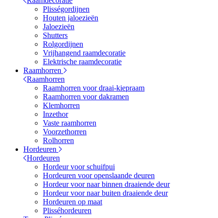
Raamdecoratie
Plisségordijnen
Houten jaloezieën
Jaloezieën
Shutters
Rolgordijnen
Vrijhangend raamdecoratie
Elektrische raamdecoratie
Raamhorren
Raamhorren
Raamhorren voor draai-kiepraam
Raamhorren voor dakramen
Klemhorren
Inzethor
Vaste raamhorren
Voorzethorren
Rolhorren
Hordeuren
Hordeuren
Hordeur voor schuifpui
Hordeuren voor openslaande deuren
Hordeur voor naar binnen draaiende deur
Hordeur voor naar buiten draaiende deur
Hordeuren op maat
Plisséhordeuren