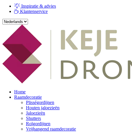
Inspiratie & advies
Klantenservice
Home
Raamdecoratie
Plisségordijnen
Houten jaloezieën
Jaloezieën
Shutters
Rolgordijnen
Vrijhangend raamdecoratie