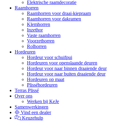
Elektrische raamdecoratie
Raamhorren
Raamhorren voor draai-kiepraam
Raamhorren voor dakramen
Klemhorren
Inzethor
Vaste raamhorren
Voorzethorren
Rolhorren
Hordeuren
Hordeur voor schuifpui
Hordeuren voor openslaande deuren
Hordeur voor naar binnen draaiende deur
Hordeur voor naar buiten draaiende deur
Hordeuren op maat
Plisséhordeuren
Terras Plissé
Over ons
Werken bij KeJe
Samenwerkingen
Vind een dealer
Keuzehulp