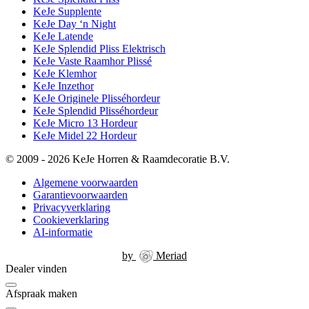
KeJe Supplente
KeJe Day ‘n Night
KeJe Latende
KeJe Splendid Pliss Elektrisch
KeJe Vaste Raamhor Plissé
KeJe Klemhor
KeJe Inzethor
KeJe Originele Plisséhordeur
KeJe Splendid Plisséhordeur
KeJe Micro 13 Hordeur
KeJe Midel 22 Hordeur
© 2009 - 2026 KeJe Horren & Raamdecoratie B.V.
Algemene voorwaarden
Garantievoorwaarden
Privacyverklaring
Cookieverklaring
AI-informatie
by
Meriad
Dealer vinden
Afspraak maken