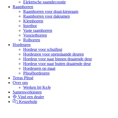
Elektrische raamdecoratie
Raamhorren
Raamhorren voor draai-kiepraam
Raamhorren voor dakramen
Klemhorren
Inzethor
Vaste raamhorren
Voorzethorren
Rolhorren
Hordeuren
Hordeur voor schuifpui
Hordeuren voor openslaande deuren
Hordeur voor naar binnen draaiende deur
Hordeur voor naar buiten draaiende deur
Hordeuren op maat
Plisséhordeuren
Terras Plissé
Over ons
Werken bij KeJe
Samenwerkingen
Vind een dealer
Keuzehulp