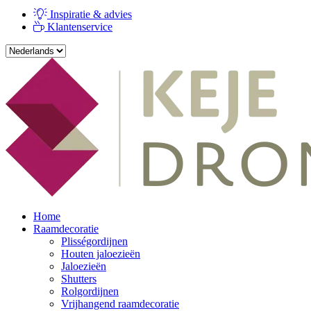
Inspiratie & advies
Klantenservice
Home
Raamdecoratie
Plisségordijnen
Houten jaloezieën
Jaloezieën
Shutters
Rolgordijnen
Vrijhangend raamdecoratie