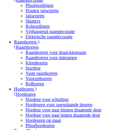
Raamdecoratie
Plisségordijnen
Houten jaloezieën
Jaloezieën
Shutters
Rolgordijnen
Vrijhangend raamdecoratie
Elektrische raamdecoratie
Raamhorren
Raamhorren
Raamhorren voor draai-kiepraam
Raamhorren voor dakramen
Klemhorren
Inzethor
Vaste raamhorren
Voorzethorren
Rolhorren
Hordeuren
Hordeuren
Hordeur voor schuifpui
Hordeuren voor openslaande deuren
Hordeur voor naar binnen draaiende deur
Hordeur voor naar buiten draaiende deur
Hordeuren op maat
Plisséhordeuren