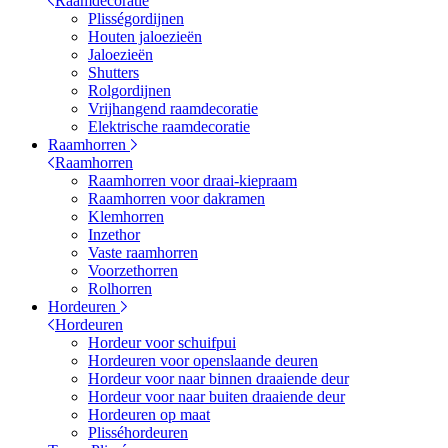
Raamdecoratie
Plisségordijnen
Houten jaloezieën
Jaloezieën
Shutters
Rolgordijnen
Vrijhangend raamdecoratie
Elektrische raamdecoratie
Raamhorren
Raamhorren
Raamhorren voor draai-kiepraam
Raamhorren voor dakramen
Klemhorren
Inzethor
Vaste raamhorren
Voorzethorren
Rolhorren
Hordeuren
Hordeuren
Hordeur voor schuifpui
Hordeuren voor openslaande deuren
Hordeur voor naar binnen draaiende deur
Hordeur voor naar buiten draaiende deur
Hordeuren op maat
Plisséhordeuren