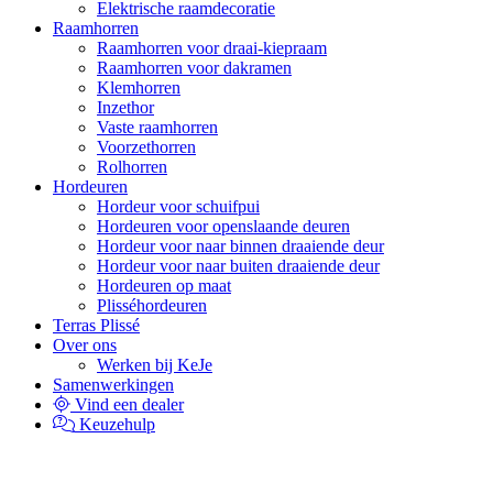
Elektrische raamdecoratie
Raamhorren
Raamhorren voor draai-kiepraam
Raamhorren voor dakramen
Klemhorren
Inzethor
Vaste raamhorren
Voorzethorren
Rolhorren
Hordeuren
Hordeur voor schuifpui
Hordeuren voor openslaande deuren
Hordeur voor naar binnen draaiende deur
Hordeur voor naar buiten draaiende deur
Hordeuren op maat
Plisséhordeuren
Terras Plissé
Over ons
Werken bij KeJe
Samenwerkingen
Vind een dealer
Keuzehulp