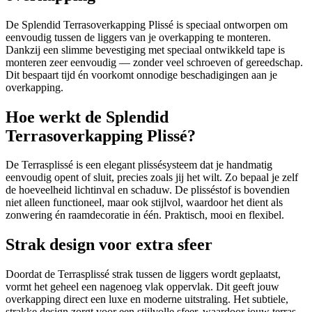
De Splendid Terrasoverkapping Plissé is speciaal ontworpen om
eenvoudig tussen de liggers van je overkapping te monteren.
Dankzij een slimme bevestiging met speciaal ontwikkeld tape is
monteren zeer eenvoudig — zonder veel schroeven of gereedschap.
Dit bespaart tijd én voorkomt onnodige beschadigingen aan je
overkapping.
Hoe werkt de Splendid
Terrasoverkapping Plissé?
De Terrasplissé is een elegant plissésysteem dat je handmatig
eenvoudig opent of sluit, precies zoals jij het wilt. Zo bepaal je zelf
de hoeveelheid lichtinval en schaduw. De plisséstof is bovendien
niet alleen functioneel, maar ook stijlvol, waardoor het dient als
zonwering én raamdecoratie in één. Praktisch, mooi en flexibel.
Strak design voor extra sfeer
Doordat de Terrasplissé strak tussen de liggers wordt geplaatst,
vormt het geheel een nagenoeg vlak oppervlak. Dit geeft jouw
overkapping direct een luxe en moderne uitstraling. Het subtiele,
strakke design zorgt voor een stijlvolle sfeer, waardoor jouw terras