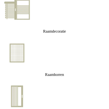
Raamdecoratie
Raamhorren