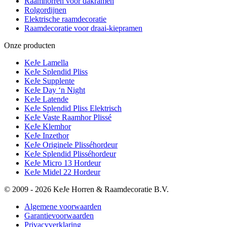
Raamhorren voor dakramen
Rolgordijnen
Elektrische raamdecoratie
Raamdecoratie voor draai-kiepramen
Onze producten
KeJe Lamella
KeJe Splendid Pliss
KeJe Supplente
KeJe Day ‘n Night
KeJe Latende
KeJe Splendid Pliss Elektrisch
KeJe Vaste Raamhor Plissé
KeJe Klemhor
KeJe Inzethor
KeJe Originele Plisséhordeur
KeJe Splendid Plisséhordeur
KeJe Micro 13 Hordeur
KeJe Midel 22 Hordeur
© 2009 - 2026 KeJe Horren & Raamdecoratie B.V.
Algemene voorwaarden
Garantievoorwaarden
Privacyverklaring