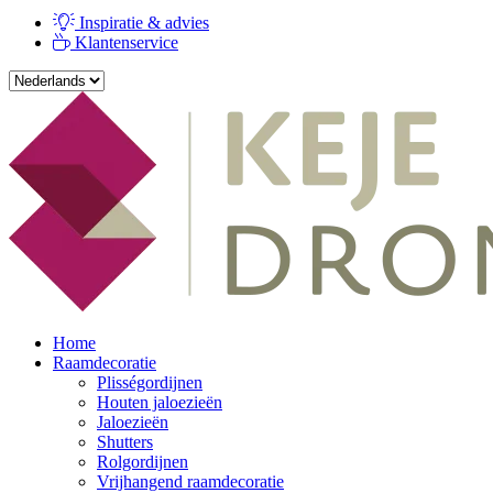
Inspiratie & advies
Klantenservice
Home
Raamdecoratie
Plisségordijnen
Houten jaloezieën
Jaloezieën
Shutters
Rolgordijnen
Vrijhangend raamdecoratie