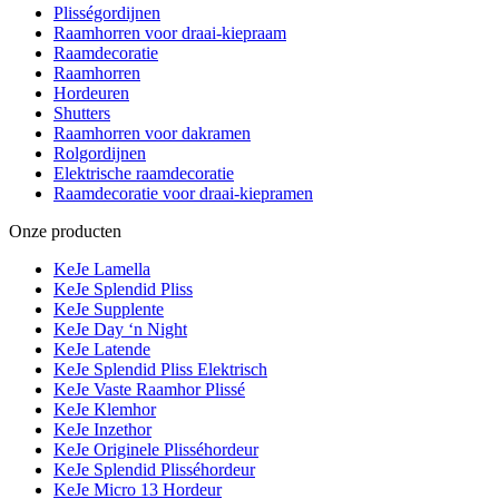
Plisségordijnen
Raamhorren voor draai-kiepraam
Raamdecoratie
Raamhorren
Hordeuren
Shutters
Raamhorren voor dakramen
Rolgordijnen
Elektrische raamdecoratie
Raamdecoratie voor draai-kiepramen
Onze producten
KeJe Lamella
KeJe Splendid Pliss
KeJe Supplente
KeJe Day ‘n Night
KeJe Latende
KeJe Splendid Pliss Elektrisch
KeJe Vaste Raamhor Plissé
KeJe Klemhor
KeJe Inzethor
KeJe Originele Plisséhordeur
KeJe Splendid Plisséhordeur
KeJe Micro 13 Hordeur