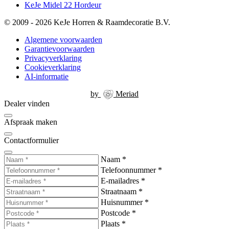
KeJe Midel 22 Hordeur
© 2009 - 2026 KeJe Horren & Raamdecoratie B.V.
Algemene voorwaarden
Garantievoorwaarden
Privacyverklaring
Cookieverklaring
AI-informatie
by
Meriad
Dealer vinden
Afspraak maken
Contactformulier
Naam
*
Telefoonnummer
*
E-mailadres
*
Straatnaam
*
Huisnummer
*
Postcode
*
Plaats
*