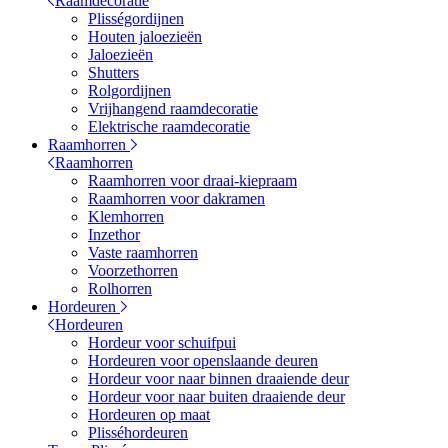
Raamdecoratie
Plisségordijnen
Houten jaloezieën
Jaloezieën
Shutters
Rolgordijnen
Vrijhangend raamdecoratie
Elektrische raamdecoratie
Raamhorren
Raamhorren
Raamhorren voor draai-kiepraam
Raamhorren voor dakramen
Klemhorren
Inzethor
Vaste raamhorren
Voorzethorren
Rolhorren
Hordeuren
Hordeuren
Hordeur voor schuifpui
Hordeuren voor openslaande deuren
Hordeur voor naar binnen draaiende deur
Hordeur voor naar buiten draaiende deur
Hordeuren op maat
Plisséhordeuren