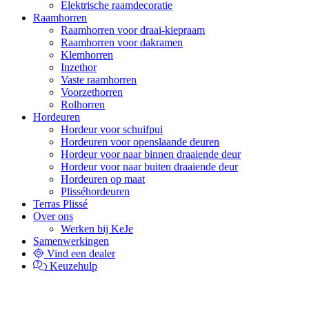
Elektrische raamdecoratie
Raamhorren
Raamhorren voor draai-kiepraam
Raamhorren voor dakramen
Klemhorren
Inzethor
Vaste raamhorren
Voorzethorren
Rolhorren
Hordeuren
Hordeur voor schuifpui
Hordeuren voor openslaande deuren
Hordeur voor naar binnen draaiende deur
Hordeur voor naar buiten draaiende deur
Hordeuren op maat
Plisséhordeuren
Terras Plissé
Over ons
Werken bij KeJe
Samenwerkingen
Vind een dealer
Keuzehulp