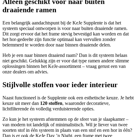
Alleen geschikt voor naar buiten
draaiende ramen
Een belangrijk aandachtspunt bij de KeJe Supplente is dat het
systeem speciaal ontworpen is voor naar buiten draaiende ramen.
Dit zorgt ervoor dat het frame stevig bevestigd kan worden en dat
het hor-gedeelte zijn functie optimaal kan vervullen zonder
belemmerd te worden door naar binnen draaiende delen.
Heb je een naar binnen draaiend raam? Dan is dit systeem helaas
niet geschikt. Gelukkig zijn er voor dat type ramen andere slimme
oplossingen binnen het KeJe-assortiment – vraag gerust een van
onze dealers om advies.
Stijlvolle stoffen voor ieder interieur
Naast functioneel is de Supplente ook een esthetische keuze. Je hebt
keuze uit meer dan
120 stoffen
, waaronder decoratieve,
lichtfilterende én volledig verduisterende opties.
Zo kun je het systeem afstemmen op de sfeer van je slaapkamer –
van modern tot landelijk of minimalistisch. Wil je liever van twee
soorten stof in één systeem in plaats van een stof en een hor in één?
Dan is er ook de KeJe Day ’n Night, een frame met twee