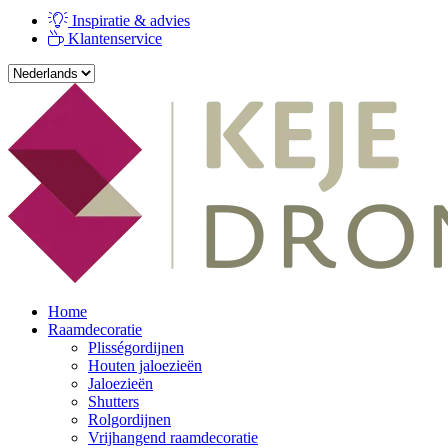
Inspiratie & advies
Klantenservice
Home
Raamdecoratie
Plisségordijnen
Houten jaloezieën
Jaloezieën
Shutters
Rolgordijnen
Vrijhangend raamdecoratie