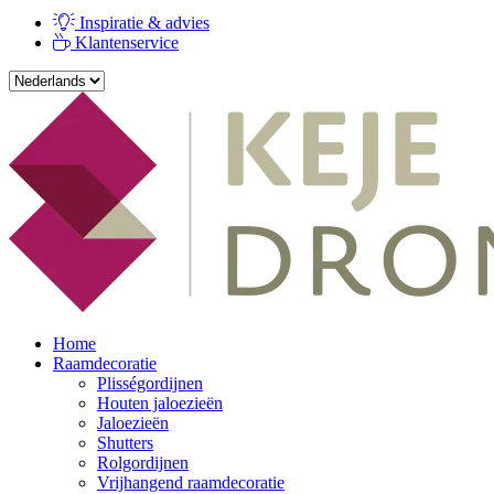
Inspiratie & advies
Klantenservice
Home
Raamdecoratie
Plisségordijnen
Houten jaloezieën
Jaloezieën
Shutters
Rolgordijnen
Vrijhangend raamdecoratie