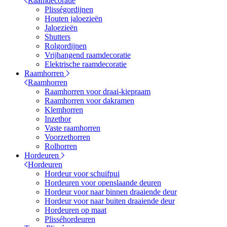
Raamdecoratie
Plisségordijnen
Houten jaloezieën
Jaloezieën
Shutters
Rolgordijnen
Vrijhangend raamdecoratie
Elektrische raamdecoratie
Raamhorren
Raamhorren
Raamhorren voor draai-kiepraam
Raamhorren voor dakramen
Klemhorren
Inzethor
Vaste raamhorren
Voorzethorren
Rolhorren
Hordeuren
Hordeuren
Hordeur voor schuifpui
Hordeuren voor openslaande deuren
Hordeur voor naar binnen draaiende deur
Hordeur voor naar buiten draaiende deur
Hordeuren op maat
Plisséhordeuren