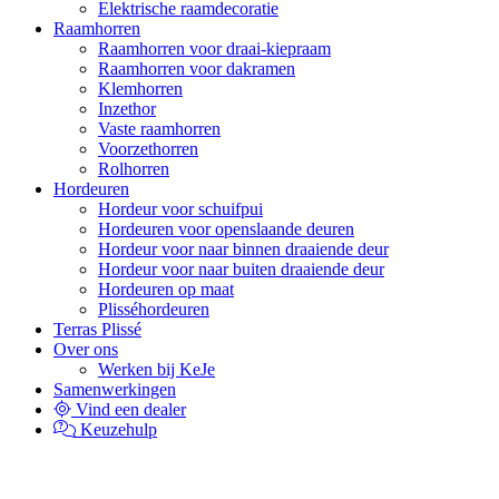
Elektrische raamdecoratie
Raamhorren
Raamhorren voor draai-kiepraam
Raamhorren voor dakramen
Klemhorren
Inzethor
Vaste raamhorren
Voorzethorren
Rolhorren
Hordeuren
Hordeur voor schuifpui
Hordeuren voor openslaande deuren
Hordeur voor naar binnen draaiende deur
Hordeur voor naar buiten draaiende deur
Hordeuren op maat
Plisséhordeuren
Terras Plissé
Over ons
Werken bij KeJe
Samenwerkingen
Vind een dealer
Keuzehulp