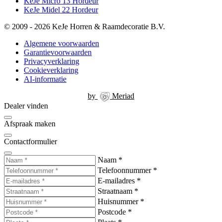
KeJe Micro 13 Hordeur
KeJe Midel 22 Hordeur
© 2009 - 2026 KeJe Horren & Raamdecoratie B.V.
Algemene voorwaarden
Garantievoorwaarden
Privacyverklaring
Cookieverklaring
AI-informatie
by
Meriad
Dealer vinden
Afspraak maken
Contactformulier
Naam
*
Telefoonnummer
*
E-mailadres
*
Straatnaam
*
Huisnummer
*
Postcode
*