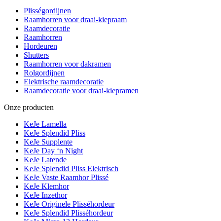
Plisségordijnen
Raamhorren voor draai-kiepraam
Raamdecoratie
Raamhorren
Hordeuren
Shutters
Raamhorren voor dakramen
Rolgordijnen
Elektrische raamdecoratie
Raamdecoratie voor draai-kiepramen
Onze producten
KeJe Lamella
KeJe Splendid Pliss
KeJe Supplente
KeJe Day ‘n Night
KeJe Latende
KeJe Splendid Pliss Elektrisch
KeJe Vaste Raamhor Plissé
KeJe Klemhor
KeJe Inzethor
KeJe Originele Plisséhordeur
KeJe Splendid Plisséhordeur