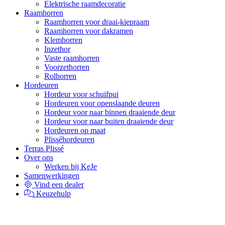
Elektrische raamdecoratie
Raamhorren
Raamhorren voor draai-kiepraam
Raamhorren voor dakramen
Klemhorren
Inzethor
Vaste raamhorren
Voorzethorren
Rolhorren
Hordeuren
Hordeur voor schuifpui
Hordeuren voor openslaande deuren
Hordeur voor naar binnen draaiende deur
Hordeur voor naar buiten draaiende deur
Hordeuren op maat
Plisséhordeuren
Terras Plissé
Over ons
Werken bij KeJe
Samenwerkingen
Vind een dealer
Keuzehulp