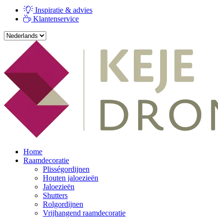
Inspiratie & advies
Klantenservice
Home
Raamdecoratie
Plisségordijnen
Houten jaloezieën
Jaloezieën
Shutters
Rolgordijnen
Vrijhangend raamdecoratie