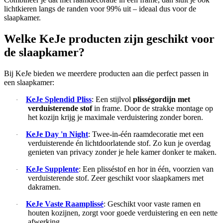
lichtkieren langs de randen voor 99% uit – ideaal dus voor de
slaapkamer.
Welke KeJe producten zijn geschikt voor
de slaapkamer?
Bij KeJe bieden we meerdere producten aan die perfect passen in
een slaapkamer:
KeJe Splendid Pliss
: Een stijlvol
plisségordijn met
·
verduisterende stof
in frame. Door de strakke montage op
het kozijn krijg je maximale verduistering zonder boren.
KeJe Day 'n Night
: Twee-in-één raamdecoratie met een
·
verduisterende én lichtdoorlatende stof. Zo kun je overdag
genieten van privacy zonder je hele kamer donker te maken.
KeJe Supplente
: Een plisséstof en hor in één, voorzien van
·
verduisterende stof. Zeer geschikt voor slaapkamers met
dakramen.
KeJe Vaste Raamplissé
: Geschikt voor vaste ramen en
·
houten kozijnen, zorgt voor goede verduistering en een nette
afwerking.