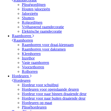
Raamdecoratie
Plisségordijnen
Houten jaloezieën
Jaloezieën
Shutters
Rolgordijnen
Vrijhangend raamdecoratie
Elektrische raamdecoratie
Raamhorren
Raamhorren
Raamhorren voor draai-kiepraam
Raamhorren voor dakramen
Klemhorren
Inzethor
Vaste raamhorren
Voorzethorren
Rolhorren
Hordeuren
Hordeuren
Hordeur voor schuifpui
Hordeuren voor openslaande deuren
Hordeur voor naar binnen draaiende deur
Hordeur voor naar buiten draaiende deur
Hordeuren op maat
Plisséhordeuren