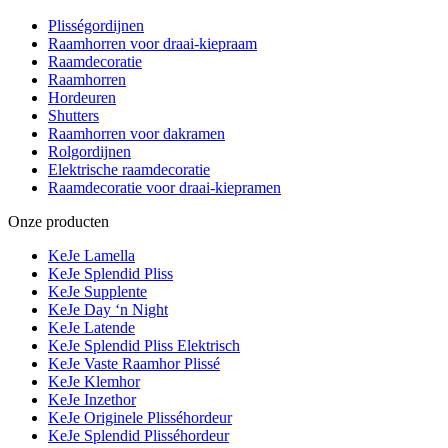
Plisségordijnen
Raamhorren voor draai-kiepraam
Raamdecoratie
Raamhorren
Hordeuren
Shutters
Raamhorren voor dakramen
Rolgordijnen
Elektrische raamdecoratie
Raamdecoratie voor draai-kiepramen
Onze producten
KeJe Lamella
KeJe Splendid Pliss
KeJe Supplente
KeJe Day ‘n Night
KeJe Latende
KeJe Splendid Pliss Elektrisch
KeJe Vaste Raamhor Plissé
KeJe Klemhor
KeJe Inzethor
KeJe Originele Plisséhordeur
KeJe Splendid Plisséhordeur