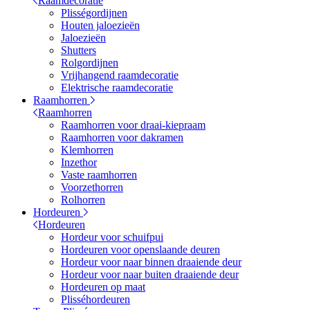
Raamdecoratie
Plisségordijnen
Houten jaloezieën
Jaloezieën
Shutters
Rolgordijnen
Vrijhangend raamdecoratie
Elektrische raamdecoratie
Raamhorren
Raamhorren
Raamhorren voor draai-kiepraam
Raamhorren voor dakramen
Klemhorren
Inzethor
Vaste raamhorren
Voorzethorren
Rolhorren
Hordeuren
Hordeuren
Hordeur voor schuifpui
Hordeuren voor openslaande deuren
Hordeur voor naar binnen draaiende deur
Hordeur voor naar buiten draaiende deur
Hordeuren op maat
Plisséhordeuren