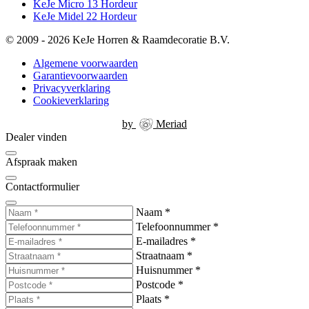
KeJe Micro 13 Hordeur
KeJe Midel 22 Hordeur
© 2009 - 2026 KeJe Horren & Raamdecoratie B.V.
Algemene voorwaarden
Garantievoorwaarden
Privacyverklaring
Cookieverklaring
by
Meriad
Dealer vinden
Afspraak maken
Contactformulier
Naam
*
Telefoonnummer
*
E-mailadres
*
Straatnaam
*
Huisnummer
*
Postcode
*
Plaats
*