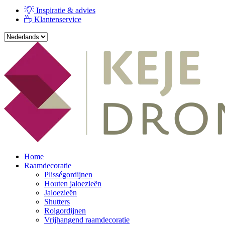
Inspiratie & advies
Klantenservice
Home
Raamdecoratie
Plisségordijnen
Houten jaloezieën
Jaloezieën
Shutters
Rolgordijnen
Vrijhangend raamdecoratie