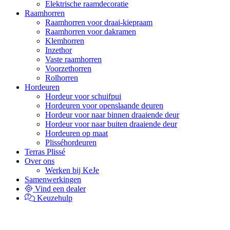
Elektrische raamdecoratie
Raamhorren
Raamhorren voor draai-kiepraam
Raamhorren voor dakramen
Klemhorren
Inzethor
Vaste raamhorren
Voorzethorren
Rolhorren
Hordeuren
Hordeur voor schuifpui
Hordeuren voor openslaande deuren
Hordeur voor naar binnen draaiende deur
Hordeur voor naar buiten draaiende deur
Hordeuren op maat
Plisséhordeuren
Terras Plissé
Over ons
Werken bij KeJe
Samenwerkingen
Vind een dealer
Keuzehulp