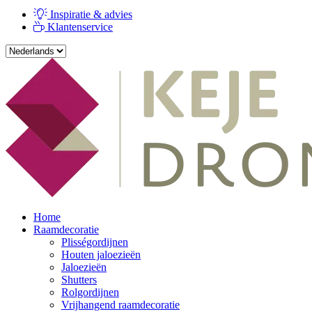
Inspiratie & advies
Klantenservice
Home
Raamdecoratie
Plisségordijnen
Houten jaloezieën
Jaloezieën
Shutters
Rolgordijnen
Vrijhangend raamdecoratie