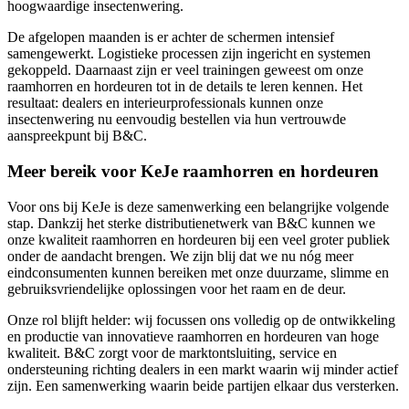
hoogwaardige insectenwering.
De afgelopen maanden is er achter de schermen intensief
samengewerkt. Logistieke processen zijn ingericht en systemen
gekoppeld. Daarnaast zijn er veel trainingen geweest om onze
raamhorren en hordeuren tot in de details te leren kennen. Het
resultaat: dealers en interieurprofessionals kunnen onze
insectenwering nu eenvoudig bestellen via hun vertrouwde
aanspreekpunt bij B&C.
Meer bereik voor KeJe raamhorren en hordeuren
Voor ons bij KeJe is deze samenwerking een belangrijke volgende
stap. Dankzij het sterke distributienetwerk van B&C kunnen we
onze
kwaliteit raamhorren en hordeuren
bij een veel groter publiek
onder de aandacht brengen. We zijn blij dat we nu nóg meer
eindconsumenten kunnen bereiken met onze duurzame, slimme en
gebruiksvriendelijke oplossingen voor het raam en de deur.
Onze rol blijft helder: wij focussen ons volledig op de ontwikkeling
en productie van innovatieve
raamhorren en hordeuren van hoge
kwaliteit
. B&C zorgt voor de marktontsluiting, service en
ondersteuning richting dealers in een markt waarin wij minder actief
zijn. Een samenwerking waarin beide partijen elkaar dus versterken.