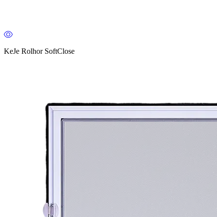
KeJe Rolhor SoftClose