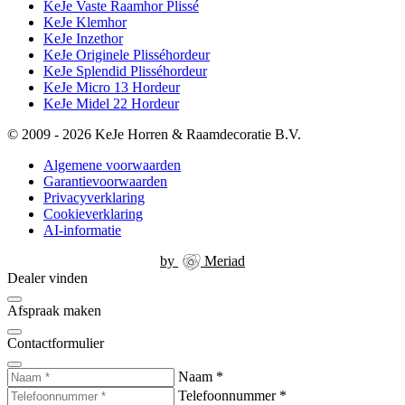
KeJe Vaste Raamhor Plissé
KeJe Klemhor
KeJe Inzethor
KeJe Originele Plisséhordeur
KeJe Splendid Plisséhordeur
KeJe Micro 13 Hordeur
KeJe Midel 22 Hordeur
© 2009 - 2026 KeJe Horren & Raamdecoratie B.V.
Algemene voorwaarden
Garantievoorwaarden
Privacyverklaring
Cookieverklaring
AI-informatie
by
Meriad
Dealer vinden
Afspraak maken
Contactformulier
Naam
*
Telefoonnummer
*