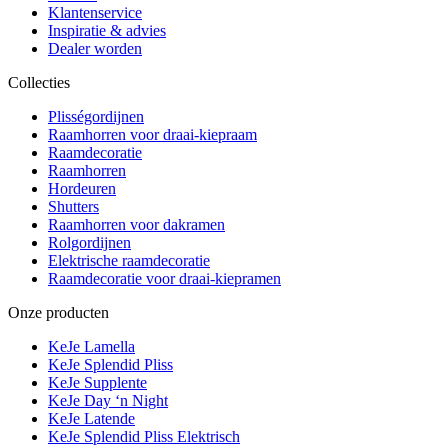
Klantenservice
Inspiratie & advies
Dealer worden
Collecties
Plisségordijnen
Raamhorren voor draai-kiepraam
Raamdecoratie
Raamhorren
Hordeuren
Shutters
Raamhorren voor dakramen
Rolgordijnen
Elektrische raamdecoratie
Raamdecoratie voor draai-kiepramen
Onze producten
KeJe Lamella
KeJe Splendid Pliss
KeJe Supplente
KeJe Day ‘n Night
KeJe Latende
KeJe Splendid Pliss Elektrisch