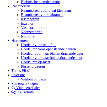
Elektrische raamdecoratie
Raamhorren
Raamhorren voor draai-kiepraam
Raamhorren voor dakramen
Klemhorren
Inzethor
Vaste raamhorren
Voorzethorren
Rolhorren
Hordeuren
Hordeur voor schuifpui
Hordeuren voor openslaande deuren
Hordeur voor naar binnen draaiende deur
Hordeur voor naar buiten draaiende deur
Hordeuren op maat
Plisséhordeuren
Terras Plissé
Over ons
Werken bij KeJe
Samenwerkingen
Vind een dealer
Keuzehulp