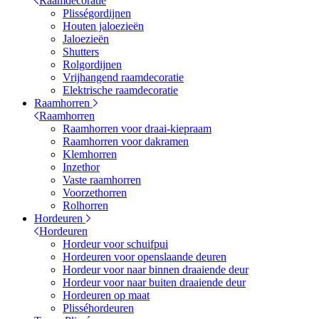
Raamdecoratie
Plisségordijnen
Houten jaloezieën
Jaloezieën
Shutters
Rolgordijnen
Vrijhangend raamdecoratie
Elektrische raamdecoratie
Raamhorren
Raamhorren
Raamhorren voor draai-kiepraam
Raamhorren voor dakramen
Klemhorren
Inzethor
Vaste raamhorren
Voorzethorren
Rolhorren
Hordeuren
Hordeuren
Hordeur voor schuifpui
Hordeuren voor openslaande deuren
Hordeur voor naar binnen draaiende deur
Hordeur voor naar buiten draaiende deur
Hordeuren op maat
Plisséhordeuren