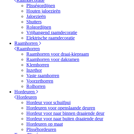
Raamdecoratie
Plisségordijnen
Houten jaloezieën
Jaloezieën
Shutters
Rolgordijnen
Vrijhangend raamdecoratie
Elektrische raamdecoratie
Raamhorren
Raamhorren
Raamhorren voor draai-kiepraam
Raamhorren voor dakramen
Klemhorren
Inzethor
Vaste raamhorren
Voorzethorren
Rolhorren
Hordeuren
Hordeuren
Hordeur voor schuifpui
Hordeuren voor openslaande deuren
Hordeur voor naar binnen draaiende deur
Hordeur voor naar buiten draaiende deur
Hordeuren op maat
Plisséhordeuren