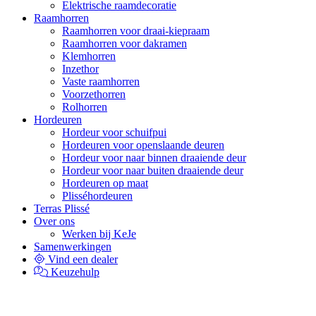
Elektrische raamdecoratie
Raamhorren
Raamhorren voor draai-kiepraam
Raamhorren voor dakramen
Klemhorren
Inzethor
Vaste raamhorren
Voorzethorren
Rolhorren
Hordeuren
Hordeur voor schuifpui
Hordeuren voor openslaande deuren
Hordeur voor naar binnen draaiende deur
Hordeur voor naar buiten draaiende deur
Hordeuren op maat
Plisséhordeuren
Terras Plissé
Over ons
Werken bij KeJe
Samenwerkingen
Vind een dealer
Keuzehulp