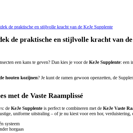
dek de praktische en stijlvolle kracht van de KeJe Supplente
ek de praktische en stijlvolle kracht van d
r insecten een kans te geven? Dan kies je voor de
KeJe Supplente
: een 
de houten kozijnen
? Je kunt de ramen gewoon openzetten, de Supplente
es met de Vaste Raamplissé
ws: de
KeJe Supplente
is perfect te combineren met de
KeJe Vaste Ra
ustige, uniforme uitstraling – of je nu kiest voor een hor, verduistering, o
één systeem
onder horgaas