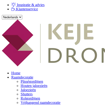
Inspiratie & advies
Klantenservice
Home
Raamdecoratie
Plisségordijnen
Houten jaloezieën
Jaloezieën
Shutters
Rolgordijnen
Vrijhangend raamdecoratie