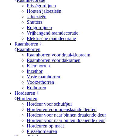
Raamdecoratie
Plisségordijnen
Houten jaloezieën
Jaloezieën
Shutters
Rolgordijnen
Vrijhangend raamdecoratie
Elektrische raamdecoratie
Raamhorren
Raamhorren
Raamhorren voor draai-kiepraam
Raamhorren voor dakramen
Klemhorren
Inzethor
Vaste raamhorren
Voorzethorren
Rolhorren
Hordeuren
Hordeuren
Hordeur voor schuifpui
Hordeuren voor openslaande deuren
Hordeur voor naar binnen draaiende deur
Hordeur voor naar buiten draaiende deur
Hordeuren op maat
Plisséhordeuren