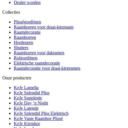
Dealer worden
Collecties
Plisségordijnen
Raamhorren voor draai-kiepraam
Raamdecoratie
Raamhorren
Hordeuren
Shutters
Raamhorren voor dakramen
Rolgordijnen
Elektrische raamdecoratie
Raamdecoratie voor draai-kiepramen
Onze producten
KeJe Lamella
KeJe Splendid Pliss
KeJe Supplente
KeJe Day ‘n Night
KeJe Latende
KeJe Splendid Pliss Elektrisch
KeJe Vaste Raamhor Plissé
KeJe Klemhor