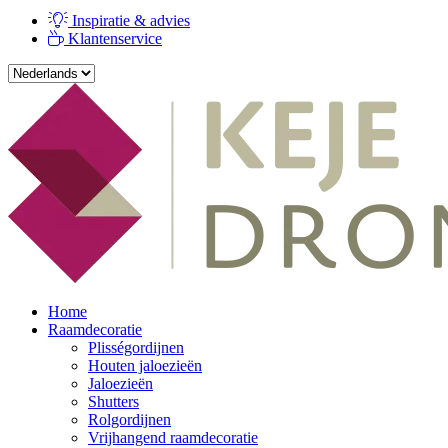
Inspiratie & advies
Klantenservice
Home
Raamdecoratie
Plisségordijnen
Houten jaloezieën
Jaloezieën
Shutters
Rolgordijnen
Vrijhangend raamdecoratie