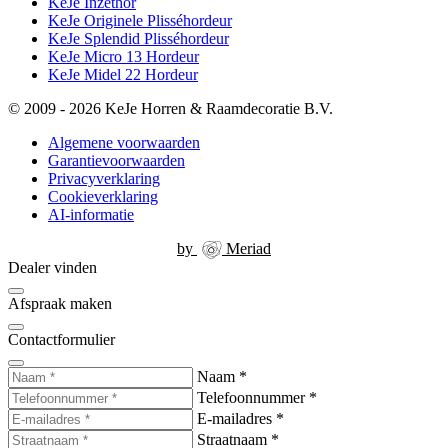
KeJe Inzethor
KeJe Originele Plisséhordeur
KeJe Splendid Plisséhordeur
KeJe Micro 13 Hordeur
KeJe Midel 22 Hordeur
© 2009 - 2026 KeJe Horren & Raamdecoratie B.V.
Algemene voorwaarden
Garantievoorwaarden
Privacyverklaring
Cookieverklaring
AI-informatie
by
Meriad
Dealer vinden
Afspraak maken
Contactformulier
Naam
*
Telefoonnummer
*
E-mailadres
*
Straatnaam
*