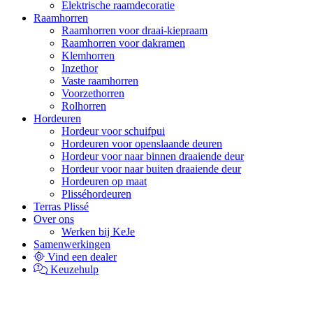
Elektrische raamdecoratie
Raamhorren
Raamhorren voor draai-kiepraam
Raamhorren voor dakramen
Klemhorren
Inzethor
Vaste raamhorren
Voorzethorren
Rolhorren
Hordeuren
Hordeur voor schuifpui
Hordeuren voor openslaande deuren
Hordeur voor naar binnen draaiende deur
Hordeur voor naar buiten draaiende deur
Hordeuren op maat
Plisséhordeuren
Terras Plissé
Over ons
Werken bij KeJe
Samenwerkingen
Vind een dealer
Keuzehulp