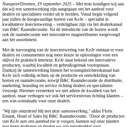
Nunspeet/Dronten, 19 september 2025
– Met trots kondigen wij aan
dat wij een samenwerking zijn aangegaan om het aanbod voor
dealers en specialisten verder uit te breiden. Vanaf begin volgend
jaar zullen de hoogwaardige horren van KeJe – specialist in
kwalitatieve insectenwering – verkrijgbaar zijn via het dealerkanaal
van B&C Raamdecoratie. Na de introductie van de horren wordt
ook de raamdecoratie met innovatieve magneetframes toegevoegd
aan het assortiment.
Met de toevoeging van de insectenwering van KeJe ontstaat er voor
dealers en consumenten nog meer keuze in oplossingen voor een
stijlvol én praktisch interieur. KeJe staat bekend om innovatieve
producten, waarbij kwaliteit en gebruiksgemak vooropstaan.
Dankzij de samenwerking binnen het woninginrichterskanaal kan
KeJe zich volledig richten op de productie en ontwikkeling van
horren en raamdecoratie, terwijl B&C Raamdecoratie de distributie,
marketing, branding en service richting dealers en specialisten
verzorgt. Hiermee versterken we niet alleen de kwaliteit van het
aanbod, maar verhogen we ook het serviceniveau richting klanten –
een win-winsituatie voor onze dealers.
"Wij zijn ontzettend blij met deze samenwerking,"
aldus Floris
Ensink, Head of Sales bij B&C Raamdecoratie.
"Door de producten
van KeJe aan ons aanbod toe te voegen, kunnen wij onze klanten
nog beter bedienen en bieden we een totaalpakket voor