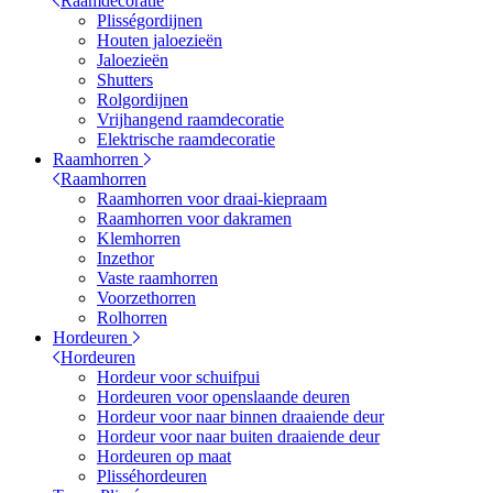
Raamdecoratie
Plisségordijnen
Houten jaloezieën
Jaloezieën
Shutters
Rolgordijnen
Vrijhangend raamdecoratie
Elektrische raamdecoratie
Raamhorren
Raamhorren
Raamhorren voor draai-kiepraam
Raamhorren voor dakramen
Klemhorren
Inzethor
Vaste raamhorren
Voorzethorren
Rolhorren
Hordeuren
Hordeuren
Hordeur voor schuifpui
Hordeuren voor openslaande deuren
Hordeur voor naar binnen draaiende deur
Hordeur voor naar buiten draaiende deur
Hordeuren op maat
Plisséhordeuren