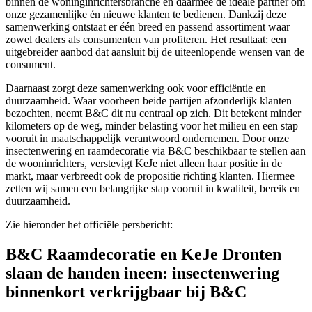
binnen de woninginrichtersbranche en daarmee de ideale partner om
onze gezamenlijke én nieuwe klanten te bedienen. Dankzij deze
samenwerking ontstaat er één breed en passend assortiment waar
zowel dealers als consumenten van profiteren. Het resultaat: een
uitgebreider aanbod dat aansluit bij de uiteenlopende wensen van de
consument.
Daarnaast zorgt deze samenwerking ook voor efficiëntie en
duurzaamheid. Waar voorheen beide partijen afzonderlijk klanten
bezochten, neemt B&C dit nu centraal op zich. Dit betekent minder
kilometers op de weg, minder belasting voor het milieu en een stap
vooruit in maatschappelijk verantwoord ondernemen. Door onze
insectenwering en raamdecoratie via B&C beschikbaar te stellen aan
de wooninrichters, verstevigt KeJe niet alleen haar positie in de
markt, maar verbreedt ook de propositie richting klanten. Hiermee
zetten wij samen een belangrijke stap vooruit in kwaliteit, bereik en
duurzaamheid.
Zie hieronder het officiële persbericht:
B&C Raamdecoratie en KeJe Dronten
slaan de handen ineen: insectenwering
binnenkort verkrijgbaar bij B&C