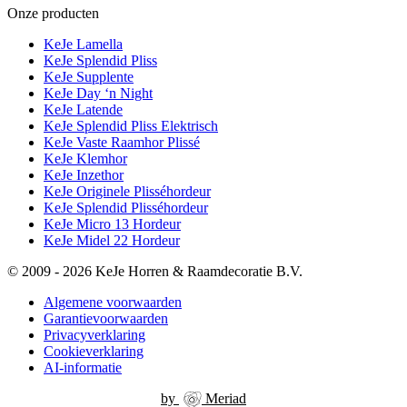
Onze producten
KeJe Lamella
KeJe Splendid Pliss
KeJe Supplente
KeJe Day ‘n Night
KeJe Latende
KeJe Splendid Pliss Elektrisch
KeJe Vaste Raamhor Plissé
KeJe Klemhor
KeJe Inzethor
KeJe Originele Plisséhordeur
KeJe Splendid Plisséhordeur
KeJe Micro 13 Hordeur
KeJe Midel 22 Hordeur
© 2009 - 2026 KeJe Horren & Raamdecoratie B.V.
Algemene voorwaarden
Garantievoorwaarden
Privacyverklaring
Cookieverklaring
AI-informatie
by
Meriad