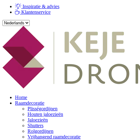
Inspiratie & advies
Klantenservice
Home
Raamdecoratie
Plisségordijnen
Houten jaloezieën
Jaloezieën
Shutters
Rolgordijnen
Vrijhangend raamdecoratie