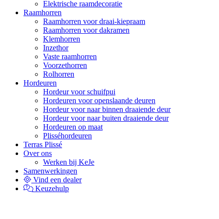
Elektrische raamdecoratie
Raamhorren
Raamhorren voor draai-kiepraam
Raamhorren voor dakramen
Klemhorren
Inzethor
Vaste raamhorren
Voorzethorren
Rolhorren
Hordeuren
Hordeur voor schuifpui
Hordeuren voor openslaande deuren
Hordeur voor naar binnen draaiende deur
Hordeur voor naar buiten draaiende deur
Hordeuren op maat
Plisséhordeuren
Terras Plissé
Over ons
Werken bij KeJe
Samenwerkingen
Vind een dealer
Keuzehulp