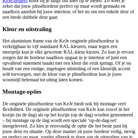
KeJe-dealers
komt bij je langs om alles op te meten. Zo weet je
zeker dat jouw plisséhordeur perfect op maat wordt gemaakt en
naadloos aansluit bij jouw interieur, of het nu om een enkele deur of
een brede dubbele deur gaat.
Kleur en uitstraling
Het aluminium frame van de KeJe originele plisséhordeur is
verkrijgbaar in vijf standaard RAL-kleuren, maar tegen een
meerprijs kun je elke gewenste RAL-kleur kiezen. Zo kun je ervoor
zorgen dat de hordeur naadloos opgaat in je interieur of juist een
opvallend statement maakt met een kleur die eruit springt. Of je nu
houdt van een rustige, ingetogen uitstraling of een kleurrijk accent
wilt toevoegen, met de kleur van je plisséhordeur kun je jouw
woonstijl helemaal tot uiting laten komen.
Montage-opties
De originele plisséhordeur van KeJe biedt ook bij montage veel
flexibiliteit. De originele plisséhordeur van KeJe kan zowel in het
kozijn (in de dag) als op het kozijn (op de dag) worden gemonteerd
– bij montage op de dag wordt een speciale ‘op-de-dag-set’
meegeleverd. Zo kies je eenvoudig de optie die het beste past bij
jouw deur en situatie. Op deze manier zit jouw hordeur veilig, stevig
en perfect op maat, zonder afbreuk te doen aan de uitstraling van je