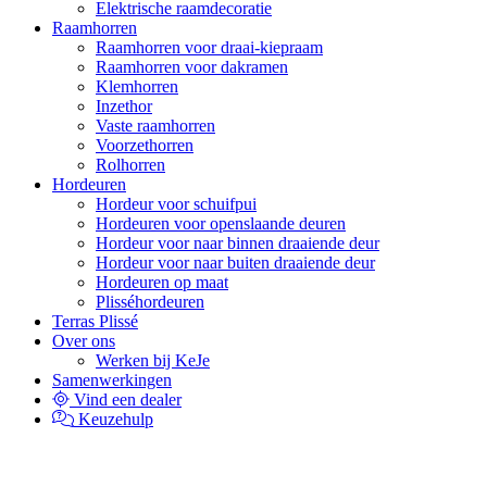
Elektrische raamdecoratie
Raamhorren
Raamhorren voor draai-kiepraam
Raamhorren voor dakramen
Klemhorren
Inzethor
Vaste raamhorren
Voorzethorren
Rolhorren
Hordeuren
Hordeur voor schuifpui
Hordeuren voor openslaande deuren
Hordeur voor naar binnen draaiende deur
Hordeur voor naar buiten draaiende deur
Hordeuren op maat
Plisséhordeuren
Terras Plissé
Over ons
Werken bij KeJe
Samenwerkingen
Vind een dealer
Keuzehulp