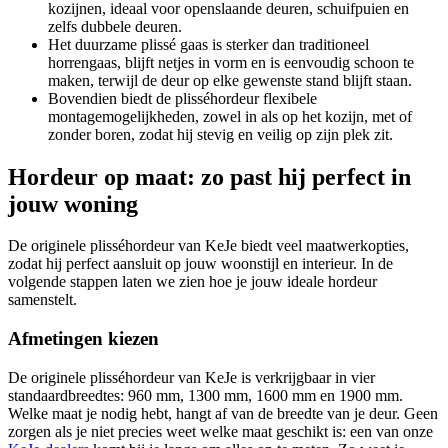
kozijnen, ideaal voor openslaande deuren, schuifpuien en
zelfs dubbele deuren.
Het duurzame plissé gaas is sterker dan traditioneel
horrengaas, blijft netjes in vorm en is eenvoudig schoon te
maken, terwijl de deur op elke gewenste stand blijft staan.
Bovendien biedt de plisséhordeur flexibele
montagemogelijkheden, zowel in als op het kozijn, met of
zonder boren, zodat hij stevig en veilig op zijn plek zit.
Hordeur op maat: zo past hij perfect in
jouw woning
De originele plisséhordeur van KeJe biedt veel maatwerkopties,
zodat hij perfect aansluit op jouw woonstijl en interieur. In de
volgende stappen laten we zien hoe je jouw ideale hordeur
samenstelt.
Afmetingen kiezen
De originele plisséhordeur van KeJe is verkrijgbaar in vier
standaardbreedtes: 960 mm, 1300 mm, 1600 mm en 1900 mm.
Welke maat je nodig hebt, hangt af van de breedte van je deur. Geen
zorgen als je niet precies weet welke maat geschikt is: een van onze