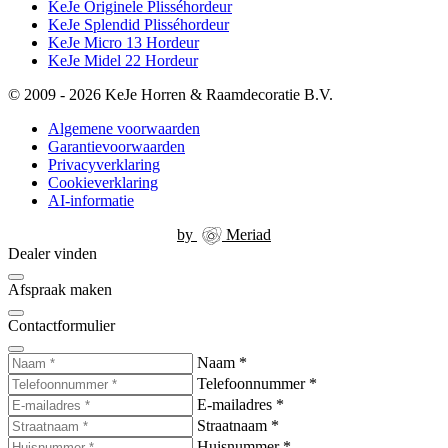
KeJe Originele Plisséhordeur
KeJe Splendid Plisséhordeur
KeJe Micro 13 Hordeur
KeJe Midel 22 Hordeur
© 2009 - 2026 KeJe Horren & Raamdecoratie B.V.
Algemene voorwaarden
Garantievoorwaarden
Privacyverklaring
Cookieverklaring
AI-informatie
by
Meriad
Dealer vinden
Afspraak maken
Contactformulier
Naam
*
Telefoonnummer
*
E-mailadres
*
Straatnaam
*
Huisnummer
*