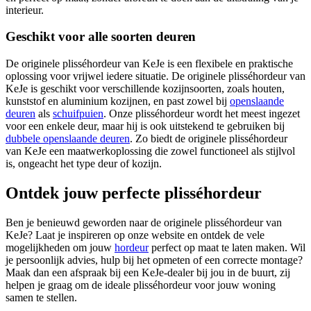
interieur.
Geschikt voor alle soorten deuren
De originele plisséhordeur van KeJe is een flexibele en praktische
oplossing voor vrijwel iedere situatie. De originele plisséhordeur van
KeJe is geschikt voor verschillende kozijnsoorten, zoals houten,
kunststof en aluminium kozijnen, en past zowel bij
openslaande
deuren
als
schuifpuien
. Onze plisséhordeur wordt het meest ingezet
voor een enkele deur, maar hij is ook uitstekend te gebruiken bij
dubbele openslaande deuren
. Zo biedt de originele plisséhordeur
van KeJe een maatwerkoplossing die zowel functioneel als stijlvol
is, ongeacht het type deur of kozijn.
Ontdek jouw perfecte plisséhordeur
Ben je benieuwd geworden naar de originele plisséhordeur van
KeJe? Laat je inspireren op onze website en ontdek de vele
mogelijkheden om jouw
hordeur
perfect op maat te laten maken. Wil
je persoonlijk advies, hulp bij het opmeten of een correcte montage?
Maak dan een afspraak bij een KeJe-dealer bij jou in de buurt, zij
helpen je graag om de ideale plisséhordeur voor jouw woning
samen te stellen.