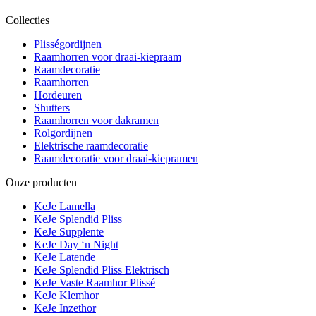
Collecties
Plisségordijnen
Raamhorren voor draai-kiepraam
Raamdecoratie
Raamhorren
Hordeuren
Shutters
Raamhorren voor dakramen
Rolgordijnen
Elektrische raamdecoratie
Raamdecoratie voor draai-kiepramen
Onze producten
KeJe Lamella
KeJe Splendid Pliss
KeJe Supplente
KeJe Day ‘n Night
KeJe Latende
KeJe Splendid Pliss Elektrisch
KeJe Vaste Raamhor Plissé
KeJe Klemhor
KeJe Inzethor