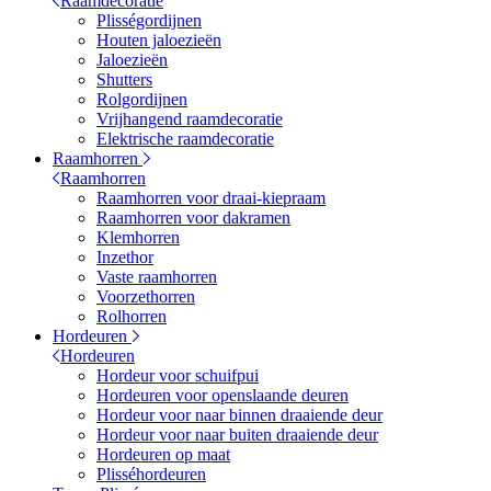
Raamdecoratie
Plisségordijnen
Houten jaloezieën
Jaloezieën
Shutters
Rolgordijnen
Vrijhangend raamdecoratie
Elektrische raamdecoratie
Raamhorren
Raamhorren
Raamhorren voor draai-kiepraam
Raamhorren voor dakramen
Klemhorren
Inzethor
Vaste raamhorren
Voorzethorren
Rolhorren
Hordeuren
Hordeuren
Hordeur voor schuifpui
Hordeuren voor openslaande deuren
Hordeur voor naar binnen draaiende deur
Hordeur voor naar buiten draaiende deur
Hordeuren op maat
Plisséhordeuren