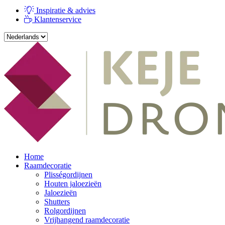
Inspiratie & advies
Klantenservice
Home
Raamdecoratie
Plisségordijnen
Houten jaloezieën
Jaloezieën
Shutters
Rolgordijnen
Vrijhangend raamdecoratie