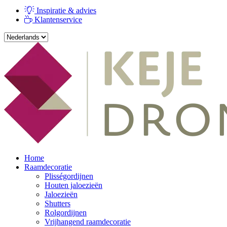
Inspiratie & advies
Klantenservice
Home
Raamdecoratie
Plisségordijnen
Houten jaloezieën
Jaloezieën
Shutters
Rolgordijnen
Vrijhangend raamdecoratie