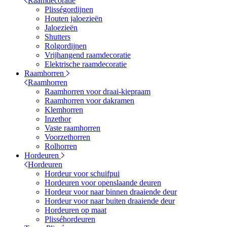
Raamdecoratie
Plisségordijnen
Houten jaloezieën
Jaloezieën
Shutters
Rolgordijnen
Vrijhangend raamdecoratie
Elektrische raamdecoratie
Raamhorren
Raamhorren
Raamhorren voor draai-kiepraam
Raamhorren voor dakramen
Klemhorren
Inzethor
Vaste raamhorren
Voorzethorren
Rolhorren
Hordeuren
Hordeuren
Hordeur voor schuifpui
Hordeuren voor openslaande deuren
Hordeur voor naar binnen draaiende deur
Hordeur voor naar buiten draaiende deur
Hordeuren op maat
Plisséhordeuren