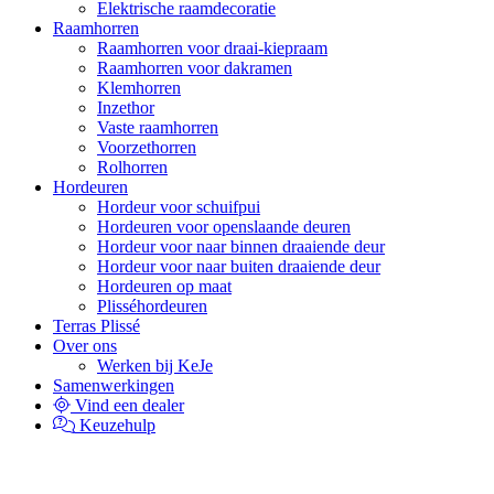
Elektrische raamdecoratie
Raamhorren
Raamhorren voor draai-kiepraam
Raamhorren voor dakramen
Klemhorren
Inzethor
Vaste raamhorren
Voorzethorren
Rolhorren
Hordeuren
Hordeur voor schuifpui
Hordeuren voor openslaande deuren
Hordeur voor naar binnen draaiende deur
Hordeur voor naar buiten draaiende deur
Hordeuren op maat
Plisséhordeuren
Terras Plissé
Over ons
Werken bij KeJe
Samenwerkingen
Vind een dealer
Keuzehulp