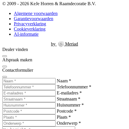
© 2009 - 2026 KeJe Horren & Raamdecoratie B.V.
Algemene voorwaarden
Garantievoorwaarden
Privacyverklaring
Cookieverklaring
AI-informatie
by
Meriad
Dealer vinden
Afspraak maken
Contactformulier
Naam
*
Telefoonnummer
*
E-mailadres
*
Straatnaam
*
Huisnummer
*
Postcode
*
Plaats
*
Onderwerp
*