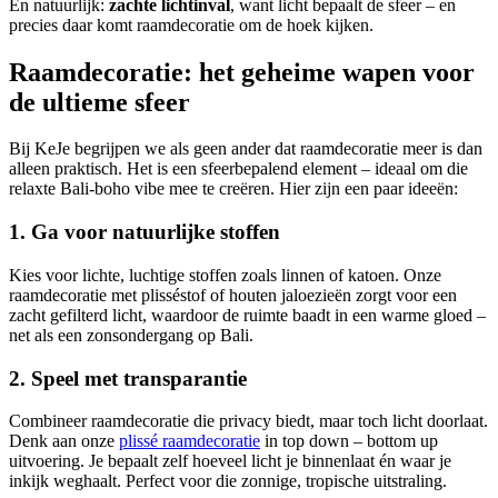
En natuurlijk:
zachte lichtinval
, want licht bepaalt de sfeer – en
precies daar komt raamdecoratie om de hoek kijken.
Raamdecoratie: het geheime wapen voor
de ultieme sfeer
Bij KeJe begrijpen we als geen ander dat raamdecoratie meer is dan
alleen praktisch. Het is een sfeerbepalend element – ideaal om die
relaxte Bali-boho vibe mee te creëren. Hier zijn een paar ideeën:
1. Ga voor natuurlijke stoffen
Kies voor lichte, luchtige stoffen zoals linnen of katoen. Onze
raamdecoratie met plisséstof of houten jaloezieën zorgt voor een
zacht gefilterd licht, waardoor de ruimte baadt in een warme gloed –
net als een zonsondergang op Bali.
2. Speel met transparantie
Combineer raamdecoratie die privacy biedt, maar toch licht doorlaat.
Denk aan onze
plissé raamdecoratie
in top down – bottom up
uitvoering. Je bepaalt zelf hoeveel licht je binnenlaat én waar je
inkijk weghaalt. Perfect voor die zonnige, tropische uitstraling.