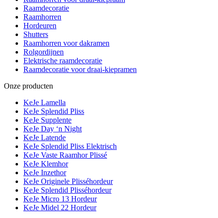
Raamdecoratie
Raamhorren
Hordeuren
Shutters
Raamhorren voor dakramen
Rolgordijnen
Elektrische raamdecoratie
Raamdecoratie voor draai-kiepramen
Onze producten
KeJe Lamella
KeJe Splendid Pliss
KeJe Supplente
KeJe Day ‘n Night
KeJe Latende
KeJe Splendid Pliss Elektrisch
KeJe Vaste Raamhor Plissé
KeJe Klemhor
KeJe Inzethor
KeJe Originele Plisséhordeur
KeJe Splendid Plisséhordeur
KeJe Micro 13 Hordeur
KeJe Midel 22 Hordeur