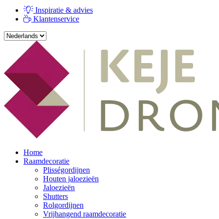
Inspiratie & advies
Klantenservice
Home
Raamdecoratie
Plisségordijnen
Houten jaloezieën
Jaloezieën
Shutters
Rolgordijnen
Vrijhangend raamdecoratie