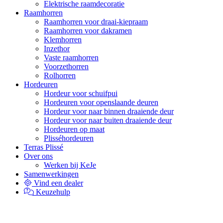
Elektrische raamdecoratie
Raamhorren
Raamhorren voor draai-kiepraam
Raamhorren voor dakramen
Klemhorren
Inzethor
Vaste raamhorren
Voorzethorren
Rolhorren
Hordeuren
Hordeur voor schuifpui
Hordeuren voor openslaande deuren
Hordeur voor naar binnen draaiende deur
Hordeur voor naar buiten draaiende deur
Hordeuren op maat
Plisséhordeuren
Terras Plissé
Over ons
Werken bij KeJe
Samenwerkingen
Vind een dealer
Keuzehulp