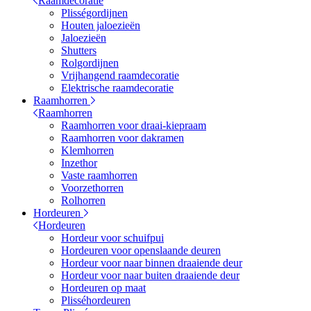
Raamdecoratie
Plisségordijnen
Houten jaloezieën
Jaloezieën
Shutters
Rolgordijnen
Vrijhangend raamdecoratie
Elektrische raamdecoratie
Raamhorren
Raamhorren
Raamhorren voor draai-kiepraam
Raamhorren voor dakramen
Klemhorren
Inzethor
Vaste raamhorren
Voorzethorren
Rolhorren
Hordeuren
Hordeuren
Hordeur voor schuifpui
Hordeuren voor openslaande deuren
Hordeur voor naar binnen draaiende deur
Hordeur voor naar buiten draaiende deur
Hordeuren op maat
Plisséhordeuren