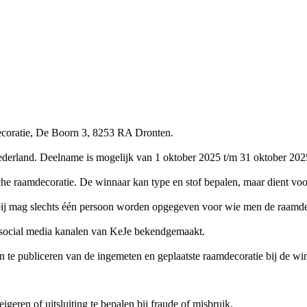
coratie, De Boorn 3, 8253 RA Dronten.
ederland. Deelname is mogelijk van 1 oktober 2025 t/m 31 oktober 202
ische raamdecoratie. De winnaar kan type en stof bepalen, maar dient vo
rbij mag slechts één persoon worden opgegeven voor wie men de raamde
 social media kanalen van KeJe bekendgemaakt.
 te publiceren van de ingemeten en geplaatste raamdecoratie bij de wi
geren of uitsluiting te bepalen bij fraude of misbruik.