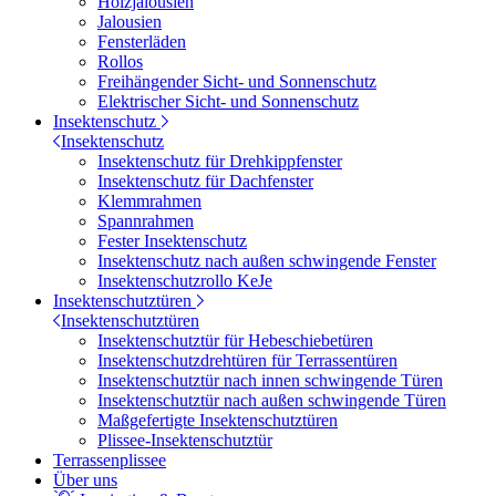
Holzjalousien
Jalousien
Fensterläden
Rollos
Freihängender Sicht- und Sonnenschutz
Elektrischer Sicht- und Sonnenschutz
Insektenschutz
Insektenschutz
Insektenschutz für Drehkippfenster
Insektenschutz für Dachfenster
Klemmrahmen
Spannrahmen
Fester Insektenschutz
Insektenschutz nach außen schwingende Fenster
Insektenschutzrollo KeJe
Insektenschutztüren
Insektenschutztüren
Insektenschutztür für Hebeschiebetüren
Insektenschutzdrehtüren für Terrassentüren
Insektenschutztür nach innen schwingende Türen
Insektenschutztür nach außen schwingende Türen
Maßgefertigte Insektenschutztüren
Plissee-Insektenschutztür
Terrassenplissee
Über uns