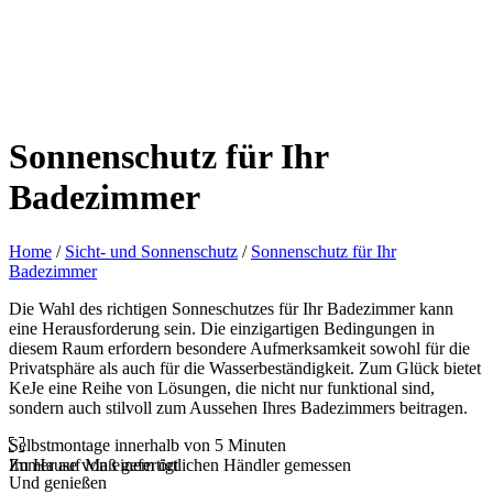
Sonnenschutz für Ihr
Badezimmer
Home
/
Sicht- und Sonnenschutz
/
Sonnenschutz für Ihr
Badezimmer
Die Wahl des richtigen Sonneschutzes für Ihr Badezimmer kann
eine Herausforderung sein. Die einzigartigen Bedingungen in
diesem Raum erfordern besondere Aufmerksamkeit sowohl für die
Privatsphäre als auch für die Wasserbeständigkeit. Zum Glück bietet
KeJe eine Reihe von Lösungen, die nicht nur funktional sind,
sondern auch stilvoll zum Aussehen Ihres Badezimmers beitragen.
Selbstmontage innerhalb von 5 Minuten
Zu Hause von einem örtlichen Händler gemessen
Immer auf Maß gefertigt
Schnelle Lieferung
Und genießen