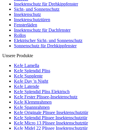
Insektenschutz für Drehkippfenster
Sicht- und Sonnenschutz
Insektenschutz
Insektenschutztüren
Fensterläden
Insektenschutz für Dachfenster
Rollos
Elektrischer Sicht- und Sonnenschutz
Sonnenschutz für Drehkippfenster
Unsere Produkte
KeJe Lamella
KeJe Splendid Pliss
KeJe Supplente
KeJe Day 'n Night
KeJe Latende
KeJe Splendid Pliss Elektrisch
KeJe Fester Plissee-Insektenschutz
KeJe Klemmrahmen
KeJe Spannrahmen
KeJe Originale Plissee Insektenschutztür
KeJe Splendid Plissee Insektenschutztür
KeJe Micro 13 Plissee Insektenschutztür
KeJe Midel 22 Plissee Insektenschutztür