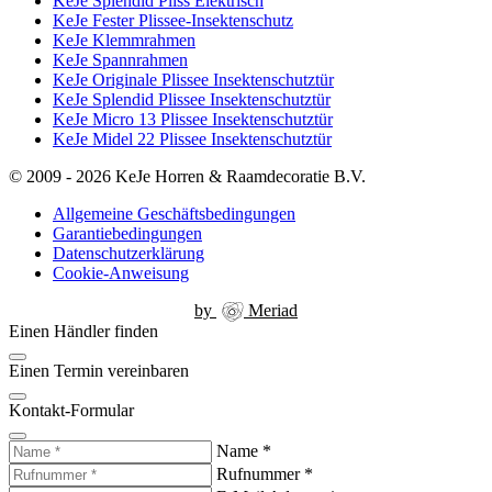
KeJe Splendid Pliss Elektrisch
KeJe Fester Plissee-Insektenschutz
KeJe Klemmrahmen
KeJe Spannrahmen
KeJe Originale Plissee Insektenschutztür
KeJe Splendid Plissee Insektenschutztür
KeJe Micro 13 Plissee Insektenschutztür
KeJe Midel 22 Plissee Insektenschutztür
© 2009 - 2026 KeJe Horren & Raamdecoratie B.V.
Allgemeine Geschäftsbedingungen
Garantiebedingungen
Datenschutzerklärung
Cookie-Anweisung
by
Meriad
Einen Händler finden
Einen Termin vereinbaren
Kontakt-Formular
Name
*
Rufnummer
*