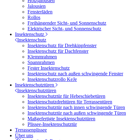
Holzjalousien
Jalousien
Fensterläden
Rollos
Freihängender Sicht- und Sonnenschutz
Elektrischer Sicht- und Sonnenschutz
Insektenschutz
Insektenschutz
Insektenschutz für Drehkippfenster
Insektenschutz für Dachfenster
Klemmrahmen
Spannrahmen
Fester Insektenschutz
Insektenschutz nach außen schwingende Fenster
Insektenschutzrollo KeJe
Insektenschutztüren
Insektenschutztüren
Insektenschutztür für Hebeschiebetüren
Insektenschutzdrehtüren für Terrassentüren
Insektenschutztür nach innen schwingende Türen
Insektenschutztür nach außen schwingende Türen
Maßgefertigte Insektenschutztüren
Plissee-Insektenschutztür
Terrassenplissee
Über uns