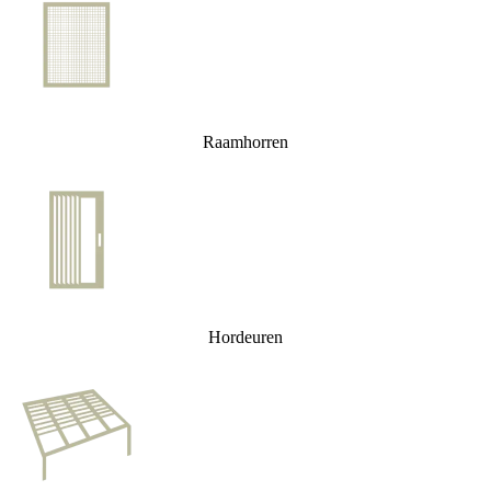
Raamhorren
Hordeuren