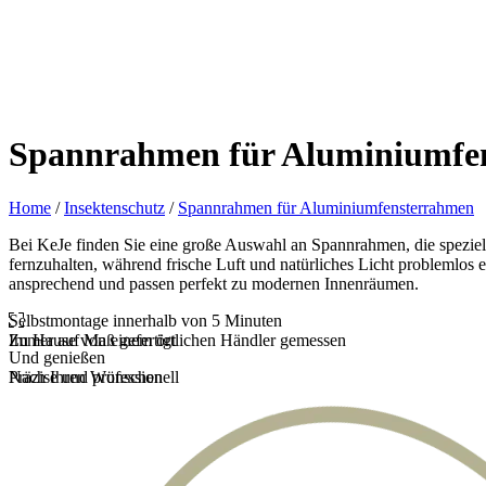
Spannrahmen für Aluminiumfe
Home
/
Insektenschutz
/
Spannrahmen für Aluminiumfensterrahmen
Bei KeJe finden Sie eine große Auswahl an Spannrahmen, die speziell
fernzuhalten, während frische Luft und natürliches Licht problemlos
ansprechend und passen perfekt zu modernen Innenräumen.
Selbstmontage innerhalb von 5 Minuten
Zu Hause von einem örtlichen Händler gemessen
Immer auf Maß gefertigt
Und genießen
Präzise und professionell
Nach Ihren Wünschen