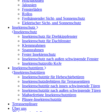
Holzjalousien
Jalousien
Fensterläden
Rollos
Freihängender Sicht- und Sonnenschutz
Elektrischer Sicht- und Sonnenschutz
Insektenschutz
Insektenschutz
Insektenschutz für Drehkippfenster
Insektenschutz für Dachfenster
Klemmrahmen
Spannrahmen
Fester Insektenschutz
Insektenschutz nach außen schwingende Fenster
Insektenschutzrollo KeJe
Insektenschutztüren
Insektenschutztüren
Insektenschutztür für Hebeschiebetüren
Insektenschutzdrehtüren für Terrassentüren
Insektenschutztür nach innen schwingende Türen
Insektenschutztür nach außen schwingende Türen
Maßgefertigte Insektenschutztüren
Plissee-Insektenschutztür
Terrassenplissee
Über uns