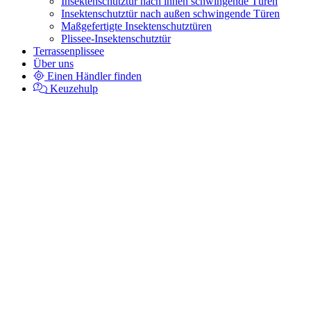
Insektenschutztür nach innen schwingende Türen
Insektenschutztür nach außen schwingende Türen
Maßgefertigte Insektenschutztüren
Plissee-Insektenschutztür
Terrassenplissee
Über uns
Einen Händler finden
Keuzehulp