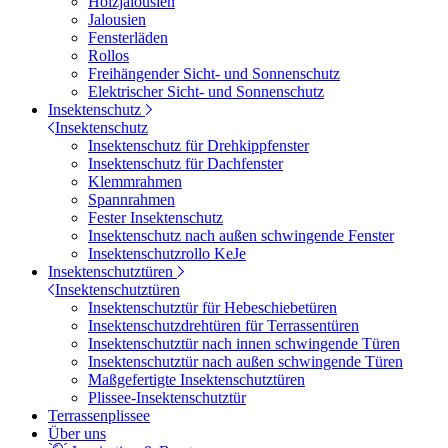
Holzjalousien
Jalousien
Fensterläden
Rollos
Freihängender Sicht- und Sonnenschutz
Elektrischer Sicht- und Sonnenschutz
Insektenschutz
Insektenschutz
Insektenschutz für Drehkippfenster
Insektenschutz für Dachfenster
Klemmrahmen
Spannrahmen
Fester Insektenschutz
Insektenschutz nach außen schwingende Fenster
Insektenschutzrollo KeJe
Insektenschutztüren
Insektenschutztüren
Insektenschutztür für Hebeschiebetüren
Insektenschutzdrehtüren für Terrassentüren
Insektenschutztür nach innen schwingende Türen
Insektenschutztür nach außen schwingende Türen
Maßgefertigte Insektenschutztüren
Plissee-Insektenschutztür
Terrassenplissee
Über uns