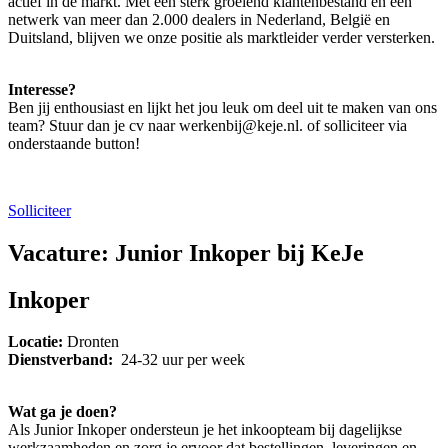
actief in de markt. Met een sterk groeiend klantenbestand en een
netwerk van meer dan 2.000 dealers in Nederland, België en
Duitsland, blijven we onze positie als marktleider verder versterken.
Interesse?
Ben jij enthousiast en lijkt het jou leuk om deel uit te maken van ons
team? Stuur dan je cv naar werkenbij@keje.nl. of solliciteer via
onderstaande button!
Solliciteer
Vacature: Junior Inkoper bij KeJe
Inkoper
Locatie:
Dronten
Dienstverband:
24-32 uur per week
Wat ga je doen?
Als Junior Inkoper ondersteun je het inkoopteam bij dagelijkse
werkzaamheden en zorg je ervoor dat bestellingen, leveringen en