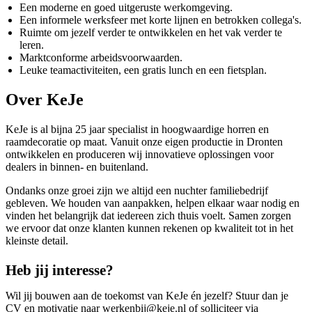
Een moderne en goed uitgeruste werkomgeving.
Een informele werksfeer met korte lijnen en betrokken collega's.
Ruimte om jezelf verder te ontwikkelen en het vak verder te
leren.
Marktconforme arbeidsvoorwaarden.
Leuke teamactiviteiten, een gratis lunch en een fietsplan.
Over KeJe
KeJe is al bijna 25 jaar specialist in hoogwaardige horren en
raamdecoratie op maat. Vanuit onze eigen productie in Dronten
ontwikkelen en produceren wij innovatieve oplossingen voor
dealers in binnen- en buitenland.
Ondanks onze groei zijn we altijd een nuchter familiebedrijf
gebleven. We houden van aanpakken, helpen elkaar waar nodig en
vinden het belangrijk dat iedereen zich thuis voelt. Samen zorgen
we ervoor dat onze klanten kunnen rekenen op kwaliteit tot in het
kleinste detail.
Heb jij interesse?
Wil jij bouwen aan de toekomst van KeJe én jezelf? Stuur dan je
CV en motivatie naar werkenbij@keje.nl of solliciteer via