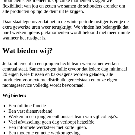
producten sterk toeneemt. Op zulke momenten vragen we
flexibiliteit van jou en zetten we samen de schouders eronder om
alle producten op tijd de deur uit te krijgen.
Daar staat tegenover dat het in de winterperiode rustiger is en je de
extra gewerkte uren weer terugkrijgt. We vinden het belangrijk dat
hard werken tijdens piekmomenten wordt beloond met meer ruimte
wanneer het rustiger is.
Wat bieden wij?
Je komt terecht in een jong en hecht team waar samenwerken
centraal staat. Samen zorgen jullie ervoor dat iedere dag minimaal
20 eigen KeJe-bussen en bakwagens
worden geladen, alle
producten voor externe distributie gereedstaan én onze eigen
montageservice volledig wordt bevoorraad.
Wij bieden:
Een fulltime functie.
Een vast dienstverband.
Werken in een jong en enthousiast team van vijf collega's.
Veel afwisseling; geen dag verloopt hetzelfde.
Een informele werksfeer met korte lijnen.
Een moderne en nette werkomgeving.