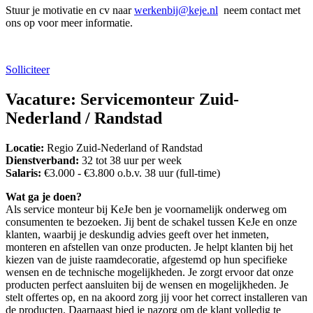
Stuur je motivatie en cv naar
werkenbij@keje.nl
neem contact met
ons op voor meer informatie.
Solliciteer
Vacature: Servicemonteur Zuid-
Nederland / Randstad
Locatie:
Regio Zuid-Nederland of Randstad
Dienstverband:
32 tot 38 uur per week
Salaris:
€3.000 - €3.800 o.b.v. 38 uur (full-time)
Wat ga je doen?
Als service monteur bij KeJe ben je voornamelijk onderweg om
consumenten te bezoeken. Jij bent de schakel tussen KeJe en onze
klanten, waarbij je deskundig advies geeft over het inmeten,
monteren en afstellen van onze producten. Je helpt klanten bij het
kiezen van de juiste raamdecoratie, afgestemd op hun specifieke
wensen en de technische mogelijkheden. Je zorgt ervoor dat onze
producten perfect aansluiten bij de wensen en mogelijkheden. Je
stelt offertes op, en na akoord zorg jij voor het correct installeren van
de producten. Daarnaast bied je nazorg om de klant volledig te