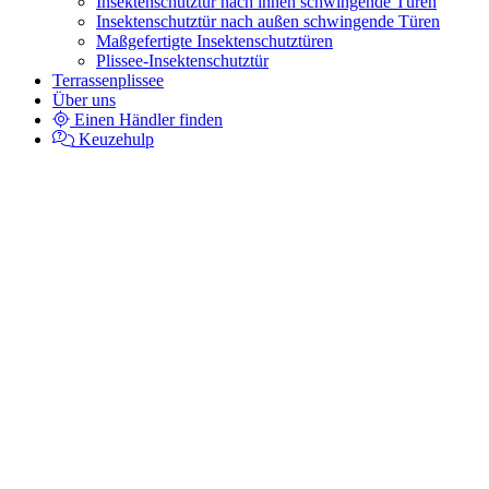
Insektenschutztür nach innen schwingende Türen
Insektenschutztür nach außen schwingende Türen
Maßgefertigte Insektenschutztüren
Plissee-Insektenschutztür
Terrassenplissee
Über uns
Einen Händler finden
Keuzehulp