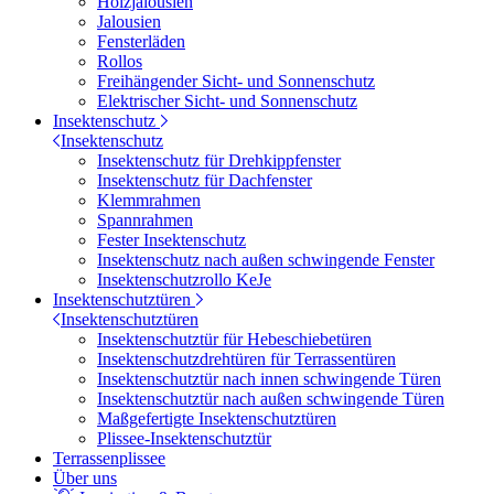
Holzjalousien
Jalousien
Fensterläden
Rollos
Freihängender Sicht- und Sonnenschutz
Elektrischer Sicht- und Sonnenschutz
Insektenschutz
Insektenschutz
Insektenschutz für Drehkippfenster
Insektenschutz für Dachfenster
Klemmrahmen
Spannrahmen
Fester Insektenschutz
Insektenschutz nach außen schwingende Fenster
Insektenschutzrollo KeJe
Insektenschutztüren
Insektenschutztüren
Insektenschutztür für Hebeschiebetüren
Insektenschutzdrehtüren für Terrassentüren
Insektenschutztür nach innen schwingende Türen
Insektenschutztür nach außen schwingende Türen
Maßgefertigte Insektenschutztüren
Plissee-Insektenschutztür
Terrassenplissee
Über uns