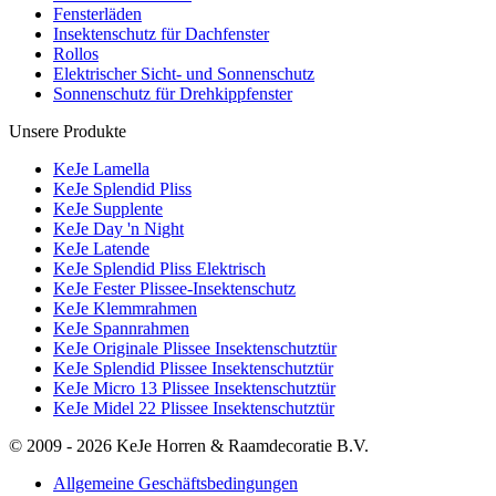
Fensterläden
Insektenschutz für Dachfenster
Rollos
Elektrischer Sicht- und Sonnenschutz
Sonnenschutz für Drehkippfenster
Unsere Produkte
KeJe Lamella
KeJe Splendid Pliss
KeJe Supplente
KeJe Day 'n Night
KeJe Latende
KeJe Splendid Pliss Elektrisch
KeJe Fester Plissee-Insektenschutz
KeJe Klemmrahmen
KeJe Spannrahmen
KeJe Originale Plissee Insektenschutztür
KeJe Splendid Plissee Insektenschutztür
KeJe Micro 13 Plissee Insektenschutztür
KeJe Midel 22 Plissee Insektenschutztür
© 2009 - 2026 KeJe Horren & Raamdecoratie B.V.
Allgemeine Geschäftsbedingungen