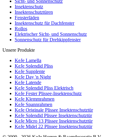
Sicht- und Sonnenschutz
Insektenschutz
Insektenschutztüren
Fensterläden
Insektenschutz für Dachfenster
Rollos
Elektrischer Sicht- und Sonnenschutz
Sonnenschutz für Drehkippfenster
Unsere Produkte
KeJe Lamella
KeJe Splendid Pliss
KeJe Supplente
KeJe Day 'n Night
KeJe Latende
KeJe Splendid Pliss Elektrisch
KeJe Fester Plissee-Insektenschutz
KeJe Klemmrahmen
KeJe Spannrahmen
KeJe Originale Plissee Insektenschutztür
KeJe Splendid Plissee Insektenschutztür
KeJe Micro 13 Plissee Insektenschutztür
KeJe Midel 22 Plissee Insektenschutztür
© 2009 - 2026 KeJe Horren & Raamdecoratie B.V.