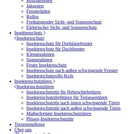
Holzjalousien
Jalousien
Fensterläden
Rollos
Freihängender Sicht- und Sonnenschutz
Elektrischer Sicht- und Sonnenschutz
Insektenschutz
Insektenschutz
Insektenschutz für Drehkippfenster
Insektenschutz für Dachfenster
Klemmrahmen
Spannrahmen
Fester Insektenschutz
Insektenschutz nach außen schwingende Fenster
Insektenschutzrollo KeJe
Insektenschutztüren
Insektenschutztüren
Insektenschutztür für Hebeschiebetüren
Insektenschutzdrehtüren für Terrassentüren
Insektenschutztür nach innen schwingende Türen
Insektenschutztür nach außen schwingende Türen
Maßgefertigte Insektenschutztüren
Plissee-Insektenschutztür
Terrassenplissee
Über uns