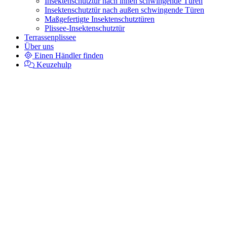
Insektenschutztür nach innen schwingende Türen
Insektenschutztür nach außen schwingende Türen
Maßgefertigte Insektenschutztüren
Plissee-Insektenschutztür
Terrassenplissee
Über uns
Einen Händler finden
Keuzehulp