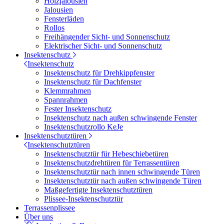
Holzjalousien
Jalousien
Fensterläden
Rollos
Freihängender Sicht- und Sonnenschutz
Elektrischer Sicht- und Sonnenschutz
Insektenschutz
Insektenschutz
Insektenschutz für Drehkippfenster
Insektenschutz für Dachfenster
Klemmrahmen
Spannrahmen
Fester Insektenschutz
Insektenschutz nach außen schwingende Fenster
Insektenschutzrollo KeJe
Insektenschutztüren
Insektenschutztüren
Insektenschutztür für Hebeschiebetüren
Insektenschutzdrehtüren für Terrassentüren
Insektenschutztür nach innen schwingende Türen
Insektenschutztür nach außen schwingende Türen
Maßgefertigte Insektenschutztüren
Plissee-Insektenschutztür
Terrassenplissee
Über uns