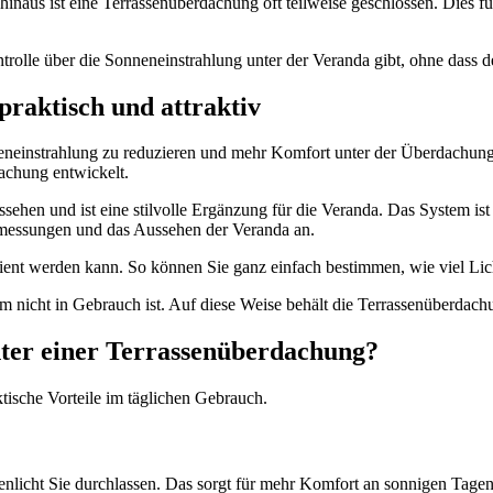
naus ist eine Terrassenüberdachung oft teilweise geschlossen. Dies füh
olle über die Sonneneinstrahlung unter der Veranda gibt, ohne dass de
praktisch und attraktiv
nneneinstrahlung zu reduzieren und mehr Komfort unter der Überdachun
achung entwickelt.
sehen und ist eine stilvolle Ergänzung für die Veranda. Das System is
Abmessungen und das Aussehen der Veranda an.
bedient werden kann. So können Sie ganz einfach bestimmen, wie viel L
em nicht in Gebrauch ist. Auf diese Weise behält die Terrassenüberdach
unter einer Terrassenüberdachung?
tische Vorteile im täglichen Gebrauch.
enlicht Sie durchlassen. Das sorgt für mehr Komfort an sonnigen Tage