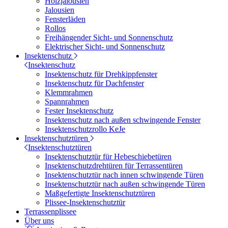
Holzjalousien
Jalousien
Fensterläden
Rollos
Freihängender Sicht- und Sonnenschutz
Elektrischer Sicht- und Sonnenschutz
Insektenschutz
Insektenschutz
Insektenschutz für Drehkippfenster
Insektenschutz für Dachfenster
Klemmrahmen
Spannrahmen
Fester Insektenschutz
Insektenschutz nach außen schwingende Fenster
Insektenschutzrollo KeJe
Insektenschutztüren
Insektenschutztüren
Insektenschutztür für Hebeschiebetüren
Insektenschutzdrehtüren für Terrassentüren
Insektenschutztür nach innen schwingende Türen
Insektenschutztür nach außen schwingende Türen
Maßgefertigte Insektenschutztüren
Plissee-Insektenschutztür
Terrassenplissee
Über uns