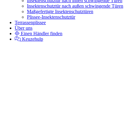
Insektenschutztür nach innen schwingende Türen
Insektenschutztür nach außen schwingende Türen
Maßgefertigte Insektenschutztüren
Plissee-Insektenschutztür
Terrassenplissee
Über uns
Einen Händler finden
Keuzehulp