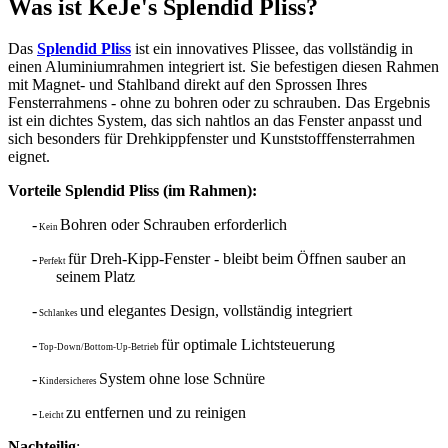
Was ist KeJe's Splendid Pliss?
Das
Splendid Pliss
ist ein innovatives Plissee, das vollständig in
einen Aluminiumrahmen integriert ist. Sie befestigen diesen Rahmen
mit Magnet- und Stahlband direkt auf den Sprossen Ihres
Fensterrahmens - ohne zu bohren oder zu schrauben. Das Ergebnis
ist ein dichtes System, das sich nahtlos an das Fenster anpasst und
sich besonders für Drehkippfenster und Kunststofffensterrahmen
eignet.
Vorteile Splendid Pliss (im Rahmen):
-
Bohren oder Schrauben erforderlich
Kein
-
für Dreh-Kipp-Fenster - bleibt beim Öffnen sauber an
Perfekt
seinem Platz
-
und elegantes Design, vollständig integriert
Schlankes
-
für optimale Lichtsteuerung
Top-Down/Bottom-Up-Betrieb
-
System ohne lose Schnüre
Kindersicheres
-
zu entfernen und zu reinigen
Leicht
Nachteilig
: