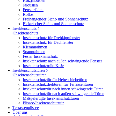
Holzjalousien
Jalousien
Fensterläden
Rollos
Freihängender Sicht- und Sonnenschutz
Elektrischer Sicht- und Sonnenschutz
Insektenschutz
Insektenschutz
Insektenschutz für Drehkippfenster
Insektenschutz für Dachfenster
Klemmrahmen
Spannrahmen
Fester Insektenschutz
Insektenschutz nach außen schwingende Fenster
Insektenschutzrollo KeJe
Insektenschutztüren
Insektenschutztüren
Insektenschutztür für Hebeschiebetüren
Insektenschutzdrehtüren für Terrassentüren
Insektenschutztür nach innen schwingende Türen
Insektenschutztür nach außen schwingende Türen
Maßgefertigte Insektenschutztüren
Plissee-Insektenschutztür
Terrassenplissee
Über uns