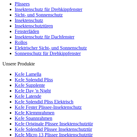
Plissees
Insektenschutz für Drehkippfenster
Sicht- und Sonnenschutz
Insektenschutz
Insektenschutztüren
Fensterläden
Insektenschutz für Dachfenster
Rollos
Elektrischer Sicht- und Sonnenschutz
Sonnenschutz für Drehkippfenster
Unsere Produkte
KeJe Lamella
KeJe Splendid Pliss
KeJe Supplente
KeJe Day 'n Night
KeJe Latende
KeJe Splendid Pliss Elektrisch
KeJe Fester Plissee-Insektenschutz
KeJe Klemmrahmen
KeJe Spannrahmen
KeJe Originale Plissee Insektenschutztür
KeJe Splendid Plissee Insektenschutztür
KeJe Micro 13 Plissee Insektenschutztür