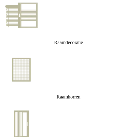
Raamdecoratie
Raamhorren