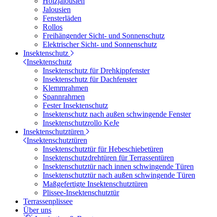
Holzjalousien
Jalousien
Fensterläden
Rollos
Freihängender Sicht- und Sonnenschutz
Elektrischer Sicht- und Sonnenschutz
Insektenschutz
Insektenschutz
Insektenschutz für Drehkippfenster
Insektenschutz für Dachfenster
Klemmrahmen
Spannrahmen
Fester Insektenschutz
Insektenschutz nach außen schwingende Fenster
Insektenschutzrollo KeJe
Insektenschutztüren
Insektenschutztüren
Insektenschutztür für Hebeschiebetüren
Insektenschutzdrehtüren für Terrassentüren
Insektenschutztür nach innen schwingende Türen
Insektenschutztür nach außen schwingende Türen
Maßgefertigte Insektenschutztüren
Plissee-Insektenschutztür
Terrassenplissee
Über uns