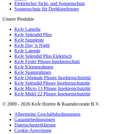
Elektrischer Sicht- und Sonnenschutz
Sonnenschutz für Drehkippfenster
Unsere Produkte
KeJe Lamella
KeJe Splendid Pliss
KeJe Supplente
KeJe Day 'n Night
KeJe Latende
KeJe Splendid Pliss Elektrisch
KeJe Fester Plissee-Insektenschutz
KeJe Klemmrahmen
KeJe Spannrahmen
KeJe Originale Plissee Insektenschutztür
KeJe Splendid Plissee Insektenschutztür
KeJe Micro 13 Plissee Insektenschutztür
KeJe Midel 22 Plissee Insektenschutztür
© 2009 - 2026 KeJe Horren & Raamdecoratie B.V.
Allgemeine Geschäftsbedingungen
Garantiebedingungen
Datenschutzerklärung
Cookie-Anweisung